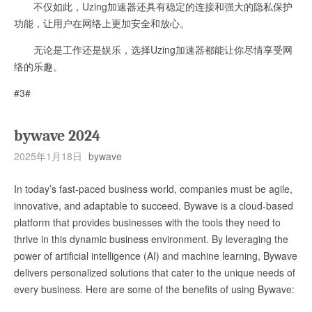
不仅如此，Uzing加速器还具有稳定的连接和强大的隐私保护
功能，让用户在网络上更加安全和放心。
无论是工作还是娱乐，选择Uzing加速器都能让你尽情享受网
络的乐趣。
#3#
bywave 2024
2025年1月18日
bywave
In today’s fast-paced business world, companies must be agile,
innovative, and adaptable to succeed. Bywave is a cloud-based
platform that provides businesses with the tools they need to
thrive in this dynamic business environment. By leveraging the
power of artificial intelligence (AI) and machine learning, Bywave
delivers personalized solutions that cater to the unique needs of
every business. Here are some of the benefits of using Bywave: