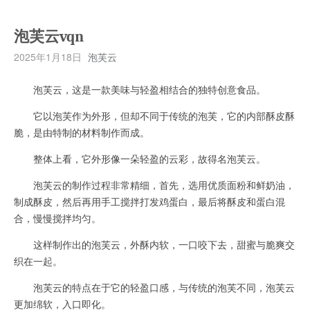
泡芙云vqn
2025年1月18日
泡芙云
泡芙云，这是一款美味与轻盈相结合的独特创意食品。
它以泡芙作为外形，但却不同于传统的泡芙，它的内部酥皮酥
脆，是由特制的材料制作而成。
整体上看，它外形像一朵轻盈的云彩，故得名泡芙云。
泡芙云的制作过程非常精细，首先，选用优质面粉和鲜奶油，
制成酥皮，然后再用手工搅拌打发鸡蛋白，最后将酥皮和蛋白混
合，慢慢搅拌均匀。
这样制作出的泡芙云，外酥内软，一口咬下去，甜蜜与脆爽交
织在一起。
泡芙云的特点在于它的轻盈口感，与传统的泡芙不同，泡芙云
更加绵软，入口即化。