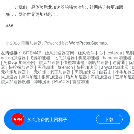
让我们一起体验腾龙加速器的强大功能，让网络连接更加顺
畅，让网络世界更加精彩！。
#3#
© 2026
雷轰加速器
. Powered by:
WordPress
.
Sitemap
.
友情链接：
SITEMAP
|
旋风加速器官网
|
旋风软件中心
|
textarea
|
黑洞
quickq加速器
|
飞驰加速器
|
飞鸟加速器
|
狗急加速器
|
hammer加速器
|
免费vqn加速外网
|
旋风加速器
|
快橙加速器
|
啊哈加速器
|
迷雾通
|
优
器
|
快柠檬加速器
|
黑洞加速
|
falemon
|
快橙加速器
|
anycast加速器
|
i
元机场加速器
|
一元机场
|
老王加速器
|
黑洞加速器
|
白石山
|
小牛加速
果加速器
|
黑洞加速
|
银河加速器
|
猎豹加速器
|
海鸥加速器
|
芒果加速
旋风加速器度器
|
哔咔漫画
|
PicACG
|
雷霆加速
永久免费的上网梯子
下载