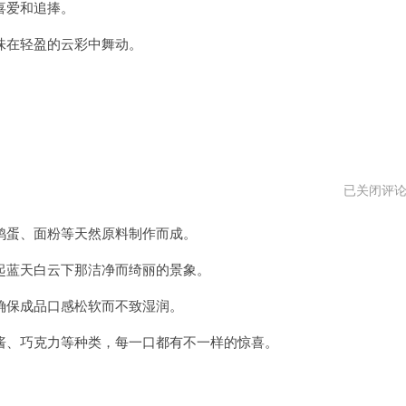
喜爱和追捧。
在轻盈的云彩中舞动。
泡
已关闭评
芙
云
蛋、面粉等天然原料制作而成。
破
解
版
蓝天白云下那洁净而绮丽的景象。
保成品口感松软而不致湿润。
、巧克力等种类，每一口都有不一样的惊喜。