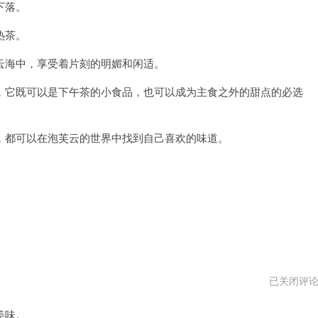
下落。
热茶。
海中，享受着片刻的明媚和闲适。
它既可以是下午茶的小食品，也可以成为主食之外的甜点的必选
都可以在泡芙云的世界中找到自己喜欢的味道。
泡
已关闭评
芙
云
美味。
下