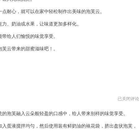
了
点耐心，就可以在家中轻松制作出美味的泡芙云。
力、奶油或水果，让味道更加多样化。
带给人们愉悦的味觉享受。
芙云带来的甜蜜滋味吧！。
泡
已关闭评
芙
云
的泡芙融入云朵般轻盈的口感中，给人带来别样的味觉享受。
最
新
版
入蛋液搅拌均匀，然后使用装有鲜奶油的裱花袋，挤出盘状泡芙，