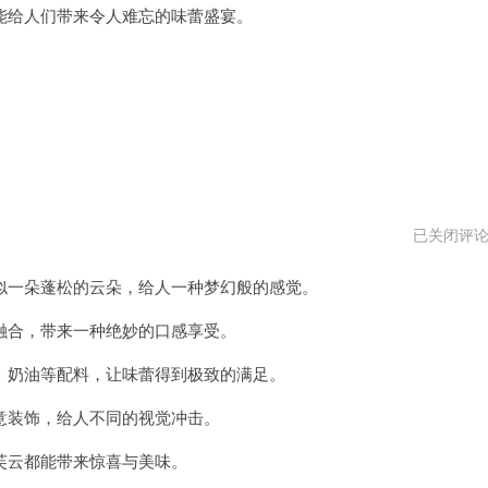
给人们带来令人难忘的味蕾盛宴。
泡
已关闭评
芙
云
一朵蓬松的云朵，给人一种梦幻般的感觉。
官
网
网
合，带来一种绝妙的口感享受。
址
奶油等配料，让味蕾得到极致的满足。
装饰，给人不同的视觉冲击。
云都能带来惊喜与美味。