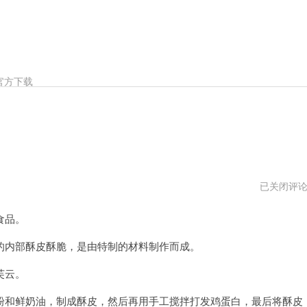
官方下载
泡
已关闭评
芙
云
食品。
vqn
内部酥皮酥脆，是由特制的材料制作而成。
芙云。
和鲜奶油，制成酥皮，然后再用手工搅拌打发鸡蛋白，最后将酥皮