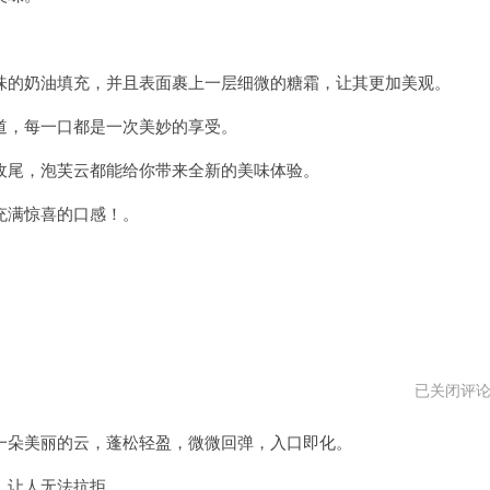
载
地
址
的奶油填充，并且表面裹上一层细微的糖霜，让其更加美观。
，每一口都是一次美妙的享受。
尾，泡芙云都能给你带来全新的美味体验。
满惊喜的口感！。
泡
已关闭评
芙
云
朵美丽的云，蓬松轻盈，微微回弹，入口即化。
打
不
开
，让人无法抗拒。