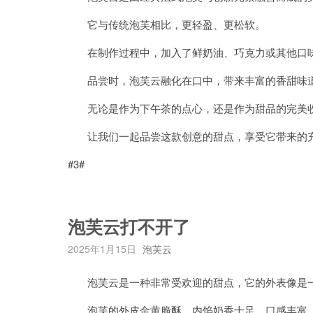
它与传统泡芙相比，更轻盈、更松软。
在制作过程中，加入了鲜奶油、巧克力或其他口味
品尝时，泡芙云融化在口中，带来丰富的香甜味道
无论是作为下午茶的点心，还是作为甜品的完美收
让我们一起品尝这款创意的甜点，享受它带来的充
#3#
泡芙云打不开了
2025年1月15日
泡芙云
泡芙云是一种非常受欢迎的甜点，它的外表像是一
泡芙的外皮金黄脆酥，内馅奶香十足，口感丰富