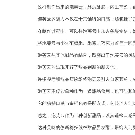
这样制作出来的泡芙云，外观酥脆，内里丰盈，食
泡芙云的魅力不仅在于其独特的口感，还包括了其
在制作过程中，可以往泡芙云中加入各类食材，如
将泡芙云与小火车糖果、果酱、巧克力酱等一同享
泡芙云与其他甜品的结合，既突出了泡芙云的风味
泡芙云的出现开辟了甜品创新的新天地。
许多餐厅和甜品店纷纷将泡芙云引入自家菜单，成
泡芙云不仅能单独作为一道甜品食用，也可与其他
它的独特口感与多样化的搭配方式，勾起了人们对
总之，泡芙云作为一种创新甜品，以其蓬松口感和
这种美味的创新将持续在甜品界发酵，带给人们更