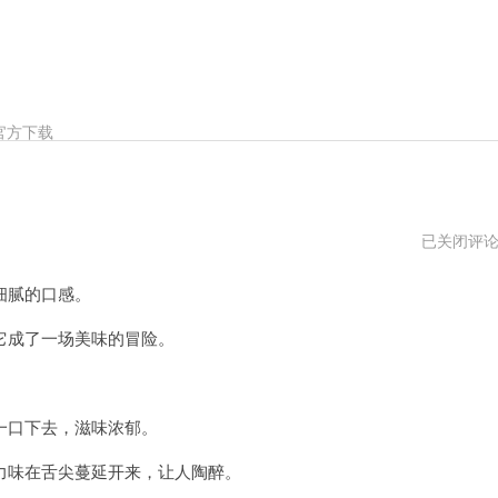
官方下载
泡
已关闭评
芙
云
细腻的口感。
免
费
试
成了一场美味的冒险。
用
口下去，滋味浓郁。
味在舌尖蔓延开来，让人陶醉。