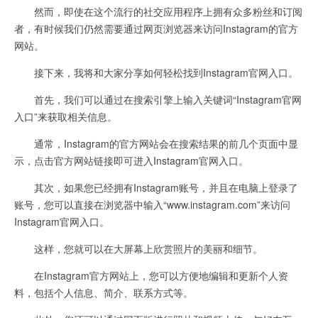
然而，即使在这个流行的社交应用程序上拥有众多粉丝和订阅
者，有时候我们仍然需要通过网页浏览器来访问Instagram的官方
网站。
接下来，我将和大家分享如何轻松找到Instagram官网入口。
首先，我们可以通过在搜索引擎上输入关键词“Instagram官网
入口”来获取相关信息。
通常，Instagram的官方网站会在搜索结果的前几个页面中显
示，点击官方网站链接即可进入Instagram官网入口。
其次，如果您已经拥有Instagram账号，并且在电脑上登录了
账号，您可以直接在浏览器中输入“www.instagram.com”来访问
Instagram官网入口。
这样，您就可以在大屏幕上欣赏照片的美丽和细节。
在Instagram官方网站上，您可以方便地编辑和更新个人资
料，包括个人信息、简介、联系方式等。