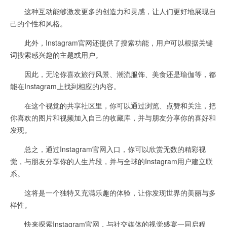
这种互动能够激发更多的创造力和灵感，让人们更好地展现自
己的个性和风格。
此外，Instagram官网还提供了搜索功能，用户可以根据关键
词搜索感兴趣的主题或用户。
因此，无论你喜欢旅行风景、潮流服饰、美食还是瑜伽等，都
能在Instagram上找到相应的内容。
在这个视觉的共享社区里，你可以通过浏览、点赞和关注，把
你喜欢的图片和视频加入自己的收藏库，并与朋友分享你的喜好和
发现。
总之，通过Instagram官网入口，你可以欣赏无数的精彩视
觉，与朋友分享你的人生片段，并与全球的Instagram用户建立联
系。
这将是一个独特又充满乐趣的体验，让你发现世界的美丽与多
样性。
快来探索Instagram官网，与社交媒体的视觉盛宴一同启程