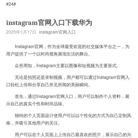
#24#
instagram官网入口下载华为
2025年1月17日
instagram官网入口
Instagram官网，作为全球最受欢迎的社交媒体平台之一，为
用户提供了一个以时尚视角展现生活的舞台。
众所周知，Instagram主要以图像和短视频为主要形式。
无论是拍照还是录制视频，用户都可以通过Instagram官网入
口轻松上传和分享自己所见所闻的美丽瞬间。
首先，通过Instagram官网入口，用户可以制作个人资料，展
示自己的真实个性和时尚品味。
独特的个人页面设计使用户可以以个性化的方式为自己定制风
格，并吸引其他用户的关注。
用户可以在个人页面上上传自己最喜欢的照片，展示自己的兴