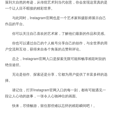
落到大自然的奇迹，从传统艺术到当代创意，你会发现这里真的是
一个让人目不暇接的精彩世界。
与此同时，Instagram官网也是一个艺术家和摄影师展示自己
作品的平台。
你可以关注自己喜欢的艺术家，了解他们最新的作品和灵感。
你也可以通过自己的个人账号分享自己的创作，与全世界的用
户交流和互动，获得来自各个角落的点赞和评论。
总之，Instagram官网入口是探索无限可能和畅享精彩时刻的
绝佳途径。
无论是创作、探索还是分享，它都为用户提供了丰富多样的选
择。
请记住，打开Instagram官网入口的每一刻，都有可能遇见一
段让人心动的故事，一张令人心驰神往的画面。
快来，尽情畅游，留住那些难以忘怀的精彩瞬间吧！。