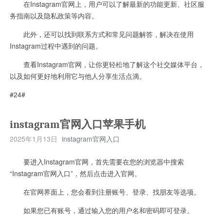
在Instagram官网上，用户可以了解最新的功能更新、社区服
务指南以及隐私政策等内容。
此外，还可以找到联系方式和常见问题解答，解决在使用
Instagram过程中遇到的问题。
查看Instagram官网，让你更轻松地了解这个社交媒体平台，
以及如何更好地利用它与他人分享生活点滴。
#24#
instagram官网入口苹果手机
2025年1月13日
instagram官网入口
要进入Instagram官网，首先需要在您的浏览器中搜索
“Instagram官网入口”，然后点击进入官网。
在官网界面上，您会看到注册账号、登录、找朋友等选项。
如果您已有账号，通过输入您的用户名和密码即可登录。