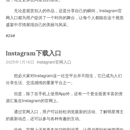
无论是观赏别人的作品，还是分享自己的瞬间，Instagram官
网入口都为用户提供了一个时尚的舞台，让每个人都能在这个视觉
盛宴中尽情展现自己的美丽与风采。
#24#
lnstagram下载入口
2025年1月16日
instagram官网入口
想必大家对Instagram这一社交平台并不陌生，它已成为人们
分享生活、交流感情的重要平台之一。
但是，除了在手机上使用App外，还有一个更全面更丰富的资
源汇集在Instagram的官网上。
通过官网入口，用户可以轻松浏览最新的活动、了解明星博主
的最新动态，还可以参与各种有趣的互动。
此外，官网上还有更多的功能和设置，让用户更轻松地管理自