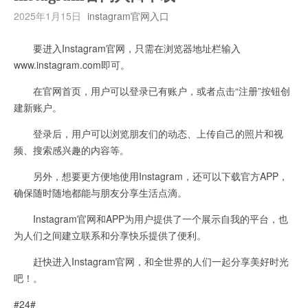
2025年1月15日
instagram官网入口
要进入Instagram官网，只需在浏览器地址栏输入
www.instagram.com即可。
在官网首页，用户可以登录已有账户，或者点击“注册”按钮创
建新账户。
登录后，用户可以浏览朋友们的动态、上传自己的照片和视
频、搜索感兴趣的内容等。
另外，想要更方便地使用Instagram，还可以下载官方APP，
确保随时随地都能与朋友分享生活点滴。
Instagram官网和APP为用户提供了一个展示自我的平台，也
为人们之间建立联系和分享快乐提供了便利。
赶快进入Instagram官网，和全世界的人们一起分享美好时光
吧！。
#24#