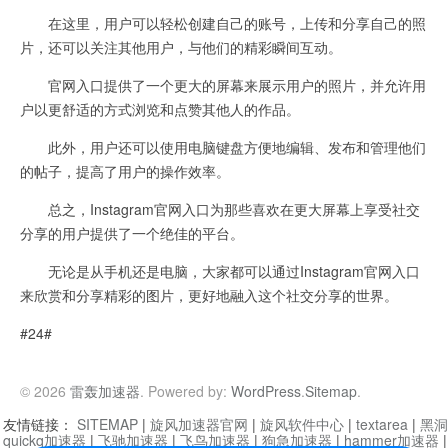
在这里，用户可以轻松创建自己的账号，上传和分享自己的照
片，还可以关注其他用户，与他们的精彩瞬间互动。
官网入口提供了一个更大的屏幕来展示用户的照片，并允许用
户以更舒适的方式浏览和点赞其他人的作品。
此外，用户还可以使用电脑键盘方便地编辑、发布和管理他们
的帖子，提高了用户的操作效率。
总之，Instagram官网入口为那些喜欢在更大屏幕上享受社交
分享的用户提供了一个绝佳的平台。
无论是从手机还是电脑，大家都可以通过Instagram官网入口
来欣赏和分享精彩的图片，更好地融入这个社交分享的世界。
#24#
© 2026
雷轰加速器
. Powered by:
WordPress
.
Sitemap
.
友情链接：
SITEMAP
|
旋风加速器官网
|
旋风软件中心
|
textarea
|
黑洞
quickq加速器
|
飞驰加速器
|
飞鸟加速器
|
狗急加速器
|
hammer加速器