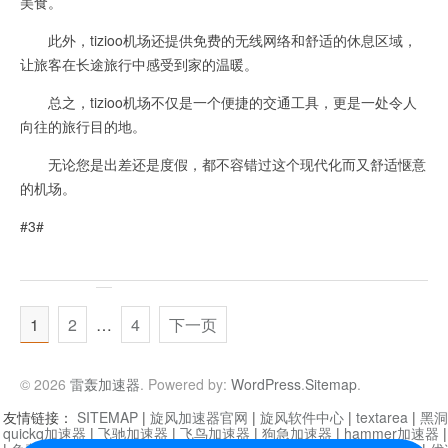
美食。
此外，tizioo机场还提供免费的无线网络和舒适的休息区域，
让旅客在长途旅行中感受到家的温暖。
总之，tizioo机场不仅是一个便捷的交通工具，更是一处令人
向往的旅行目的地。
无论您是出差还是度假，都不容错过这个现代化而又舒适惬意
的机场。
#3#
1
2
…
4
下一页
© 2026
雷轰加速器
. Powered by:
WordPress
.
Sitemap
.
友情链接：
SITEMAP
|
旋风加速器官网
|
旋风软件中心
|
textarea
|
黑洞
quickq加速器
|
飞驰加速器
|
飞鸟加速器
|
狗急加速器
|
hammer加速器