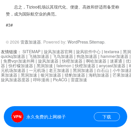
总之，Tizioo机场以其现代化、便捷、高效和舒适而备受称
赞，成为国际航空业的典范。
#3#
© 2026
雷轰加速器
. Powered by:
WordPress
.
Sitemap
.
友情链接：
SITEMAP
|
旋风加速器官网
|
旋风软件中心
|
textarea
|
黑洞
quickq加速器
|
飞驰加速器
|
飞鸟加速器
|
狗急加速器
|
hammer加速器
|
免费vqn加速外网
|
旋风加速器
|
快橙加速器
|
啊哈加速器
|
迷雾通
|
优
器
|
快柠檬加速器
|
黑洞加速
|
falemon
|
快橙加速器
|
anycast加速器
|
i
元机场加速器
|
一元机场
|
老王加速器
|
黑洞加速器
|
白石山
|
小牛加速
果加速器
|
黑洞加速
|
银河加速器
|
猎豹加速器
|
海鸥加速器
|
芒果加速
旋风加速器度器
|
哔咔漫画
|
PicACG
|
雷霆加速
永久免费的上网梯子
下载