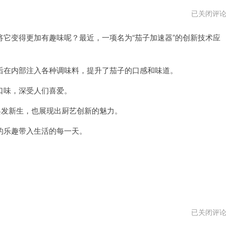
茄
已关闭评
子
加
变得更加有趣味呢？最近，一项名为“茄子加速器”的创新技术应
速
器
npv
在内部注入各种调味料，提升了茄子的口感和味道。
味，深受人们喜爱。
发新生，也展现出厨艺创新的魅力。
乐趣带入生活的每一天。
茄
已关闭评
子