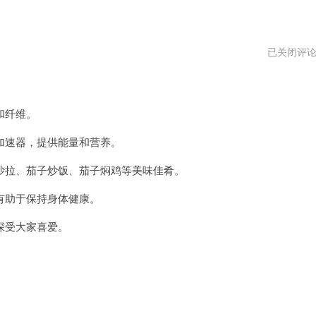
茄
已关闭评
子
加
速
器
官
和纤维。
方
网
速器，提供能量和营养。
址
拉、茄子炒饭、茄子焖鸡等美味佳肴。
助于保持身体健康。
深受大家喜爱。