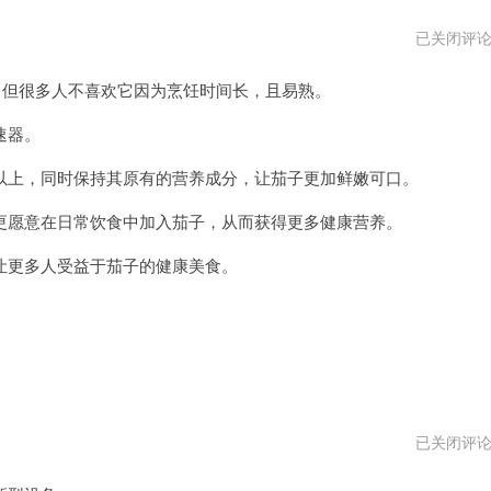
茄
已关闭评
子
加
但很多人不喜欢它因为烹饪时间长，且易熟。
速
器
传
速器。
送
门
上，同时保持其原有的营养成分，让茄子更加鲜嫩可口。
愿意在日常饮食中加入茄子，从而获得更多健康营养。
更多人受益于茄子的健康美食。
茄
已关闭评
子
加