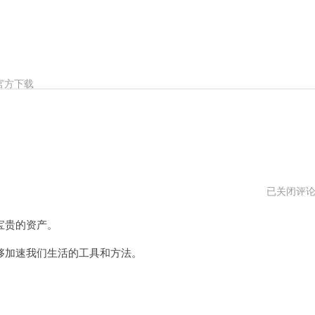
官方下载
茄
已关闭评
子
加
宝贵的资产。
速
器
官
加速我们生活的工具和方法。
网
网
址