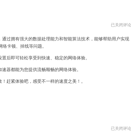
飞
已关闭评
熊
加
通过拥有强大的数据处理能力和智能算法技术，能够帮助用户实现
速
器
网络卡顿、掉线等问题。
电
脑
版
置后即可轻松享受到快速、稳定的网络体验。
下
载
速器都能为您提供流畅顺畅的网络体验。
！赶紧体验吧，感受不一样的速度之美！。
飞
已关闭评