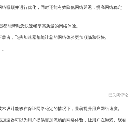
加
络瓶颈并进行优化，同时还能有效降低网络延迟，提高网络稳定
速
器
跑
路
了
速器都能帮助您快速畅享高质量的网络体验。
载者，飞熊加速器都能让您的网络体验更加顺畅和畅快。
！。
飞
已关闭评
熊
加
术设计能够在保证网络稳定的情况下，显著提升用户网络速度。
速
器
2024
加速器可以为用户提供更加流畅的网络体验，让用户在游戏、观看