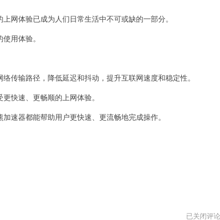
熊
加
上网体验已成为人们日常生活中不可或缺的一部分。
速
器
vnp
的使用体验。
络传输路径，降低延迟和抖动，提升互联网速度和稳定性。
更快速、更畅顺的上网体验。
加速器都能帮助用户更快速、更流畅地完成操作。
飞
已关闭评