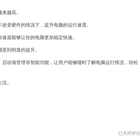
熊
加
越来越高。
速
器
永
改变硬件的情况下，提升电脑的运行速度。
久
免
速器能够让你的电脑更加稳定快速。
费
加
速
受到明显的提升。
启动项管理等智能功能，让用户能够随时了解电脑运行情况，轻松
生活。
飞
已关闭评
熊