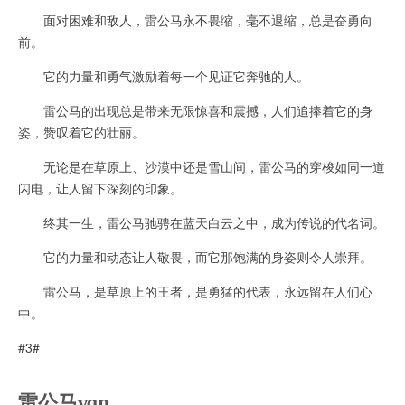
面对困难和敌人，雷公马永不畏缩，毫不退缩，总是奋勇向
前。
它的力量和勇气激励着每一个见证它奔驰的人。
雷公马的出现总是带来无限惊喜和震撼，人们追捧着它的身
姿，赞叹着它的壮丽。
无论是在草原上、沙漠中还是雪山间，雷公马的穿梭如同一道
闪电，让人留下深刻的印象。
终其一生，雷公马驰骋在蓝天白云之中，成为传说的代名词。
它的力量和动态让人敬畏，而它那饱满的身姿则令人崇拜。
雷公马，是草原上的王者，是勇猛的代表，永远留在人们心
中。
#3#
雷公马vqn