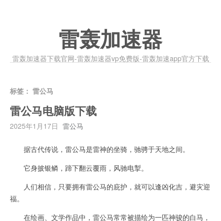
雷轰加速器
雷轰加速器下载官网-雷轰加速器vp免费版-雷轰加速app官方下载
标签：
雷公马
雷公马电脑版下载
2025年1月17日
雷公马
据古代传说，雷公马是雷神的坐骑，驰骋于天地之间。
它身披银鳞，蹄下翻云覆雨，风驰电掣。
人们相信，只要拥有雷公马的庇护，就可以逢凶化吉，避灾迎
福。
在绘画、文学作品中，雷公马常常被描绘为一匹神骏的白马，