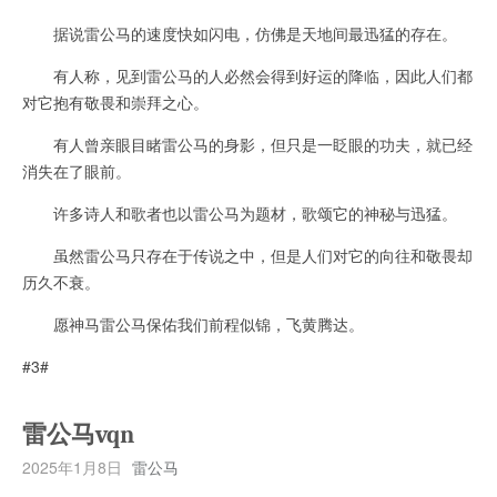
据说雷公马的速度快如闪电，仿佛是天地间最迅猛的存在。
有人称，见到雷公马的人必然会得到好运的降临，因此人们都
对它抱有敬畏和崇拜之心。
有人曾亲眼目睹雷公马的身影，但只是一眨眼的功夫，就已经
消失在了眼前。
许多诗人和歌者也以雷公马为题材，歌颂它的神秘与迅猛。
虽然雷公马只存在于传说之中，但是人们对它的向往和敬畏却
历久不衰。
愿神马雷公马保佑我们前程似锦，飞黄腾达。
#3#
雷公马vqn
2025年1月8日
雷公马