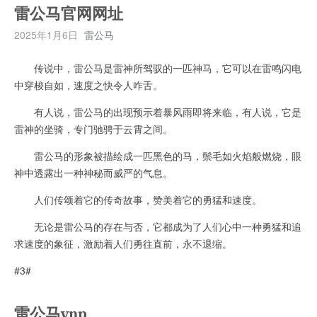
雷公马官网网址
2025年1月6日
雷公马
传说中，雷公马是雷神所驾驭的一匹神马，它可以在雷鸣闪电
中穿梭自如，速度之快令人咋舌。
有人说，雷公马的出现预示着暴风雨即将来临，有人说，它是
雷神的坐骑，专门驰骋于云霄之间。
雷公马的形象被描绘成一匹黑色的马，鬃毛如火焰般燃烧，眼
神中透露出一种神秘而威严的气息。
人们传颂着它的传奇故事，赞美着它的勇猛和速度。
无论是雷公马的存在与否，它都成为了人们心中一种勇猛和追
求速度的象征，激励着人们勇往直前，永不退缩。
#3#
雷公马vnp