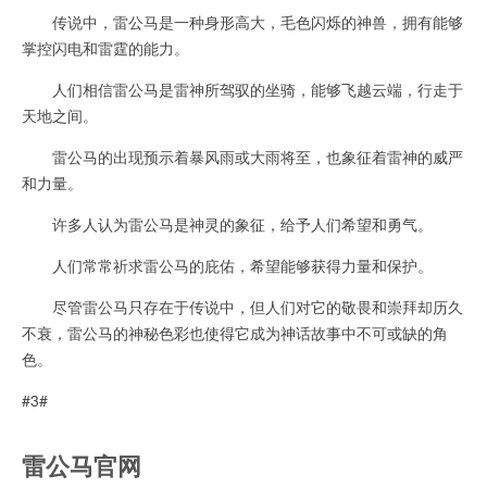
传说中，雷公马是一种身形高大，毛色闪烁的神兽，拥有能够
掌控闪电和雷霆的能力。
人们相信雷公马是雷神所驾驭的坐骑，能够飞越云端，行走于
天地之间。
雷公马的出现预示着暴风雨或大雨将至，也象征着雷神的威严
和力量。
许多人认为雷公马是神灵的象征，给予人们希望和勇气。
人们常常祈求雷公马的庇佑，希望能够获得力量和保护。
尽管雷公马只存在于传说中，但人们对它的敬畏和崇拜却历久
不衰，雷公马的神秘色彩也使得它成为神话故事中不可或缺的角
色。
#3#
雷公马官网