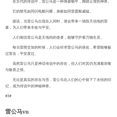
在古代的传说中，雷公马是一种身披银甲，脚踏云霄的神兽。
它的鬃毛如同闪电般闪耀，身躯如同雷霆般威猛。
据说，当雷公马出现在人间时，便会带来一场惊天动地的雷
暴，为人们带来丰收与平安。
人们相信雷公马是天地间的使者，能够守护着万物生灵。
每当雷雨交加的时候，人们会祈求雷公马的保佑，希望能够躲
过雷击，平安度过。
虽然雷公马只是神话传说中的存在，但人们对其仍充满着崇敬
与敬畏之情。
无论是真实的存在与否，雷公马在人们的心中留下了永恒的印
记，成为传说中的神秘神兽。
#3#
雷公马vn