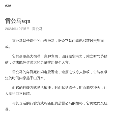
#3#
雷公马vqn
2024年12月5日
雷公马
雷公马是传说中的山野神马，据说它是由雷电和狂风交织而
成。
它的身躯高大饱满，肩胛宽阔，四蹄结实有力，站立时气势磅
礴，仿佛能凭借强大的力量撑起整个天穹。
雷公马的奔腾宛如闪电般迅速，速度之快令人惊叹，它能在极
短的时间内穿越千山万水。
而它的行驶方式灵活敏捷，时而猛扬蹄子，时而腾空冲天，让
人看得目不转睛。
与其灵活的行驶方式相匹配的是雷公马的性格，它勇敢而又狂
暴。