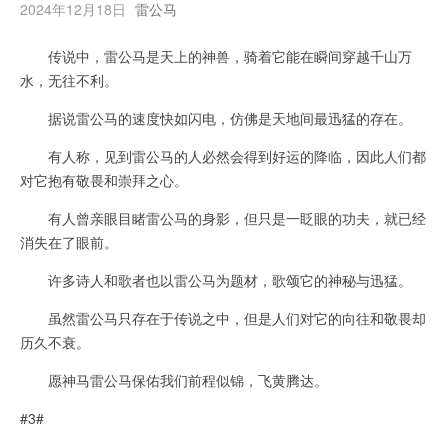
2024年12月18日
雷公马
传说中，雷公马是天上的神兽，骑着它能在瞬间穿越千山万
水，无往不利。
据说雷公马的速度快如闪电，仿佛是天地间最迅猛的存在。
有人称，见到雷公马的人必然会得到好运的降临，因此人们都
对它抱有敬畏和崇拜之心。
有人曾亲眼目睹雷公马的身影，但只是一眨眼的功夫，就已经
消失在了眼前。
许多诗人和歌者也以雷公马为题材，歌颂它的神秘与迅猛。
虽然雷公马只存在于传说之中，但是人们对它的向往和敬畏却
历久不衰。
愿神马雷公马保佑我们前程似锦，飞黄腾达。
#3#