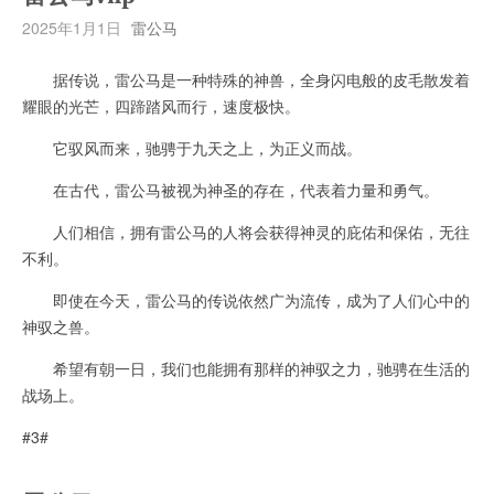
2025年1月1日
雷公马
据传说，雷公马是一种特殊的神兽，全身闪电般的皮毛散发着
耀眼的光芒，四蹄踏风而行，速度极快。
它驭风而来，驰骋于九天之上，为正义而战。
在古代，雷公马被视为神圣的存在，代表着力量和勇气。
人们相信，拥有雷公马的人将会获得神灵的庇佑和保佑，无往
不利。
即使在今天，雷公马的传说依然广为流传，成为了人们心中的
神驭之兽。
希望有朝一日，我们也能拥有那样的神驭之力，驰骋在生活的
战场上。
#3#