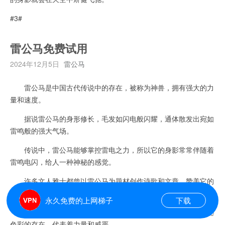
#3#
雷公马免费试用
2024年12月5日
雷公马
雷公马是中国古代传说中的存在，被称为神兽，拥有强大的力
量和速度。
据说雷公马的身形修长，毛发如闪电般闪耀，通体散发出宛如
雷鸣般的强大气场。
传说中，雷公马能够掌控雷电之力，所以它的身影常常伴随着
雷鸣电闪，给人一种神秘的感觉。
许多文人雅士都曾以雷公马为题材创作诗歌和文章，赞美它的
神奇力量和造型。
永久免费的上网梯子
下载
虽然雷公马只是一种传说，但在中国人心中却是一个具有神秘
色彩的存在，代表着力量和威严。