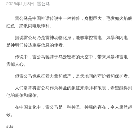
2025年1月8日
雷公马
雷公马是中国神话传说中一种神兽，身型巨大，毛发如火焰般
红色，蹄爪闪电般锋利。
据说雷公马乃是雷神动物化身，能够掌控雷电、风暴和闪电，
是神明们传达重要信息的使者。
传说中，雷公马驰骋于乌云密布的天空中，带来风暴和雷电，
震撼人心。
但雷公马也象征着力量和威严，是天地间的守护者和保护者。
人们常常将雷公马作为神圣的象征来崇拜和敬畏，希望能得到
他的庇佑和保佑。
在中国文化中，雷公马是一种神圣、神秘的存在，令人肃然起
敬。
#3#