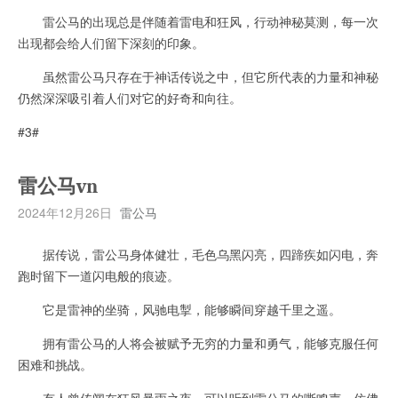
雷公马的出现总是伴随着雷电和狂风，行动神秘莫测，每一次
出现都会给人们留下深刻的印象。
虽然雷公马只存在于神话传说之中，但它所代表的力量和神秘
仍然深深吸引着人们对它的好奇和向往。
#3#
雷公马vn
2024年12月26日
雷公马
据传说，雷公马身体健壮，毛色乌黑闪亮，四蹄疾如闪电，奔
跑时留下一道闪电般的痕迹。
它是雷神的坐骑，风驰电掣，能够瞬间穿越千里之遥。
拥有雷公马的人将会被赋予无穷的力量和勇气，能够克服任何
困难和挑战。
有人曾传闻在狂风暴雨之夜，可以听到雷公马的嘶鸣声，仿佛