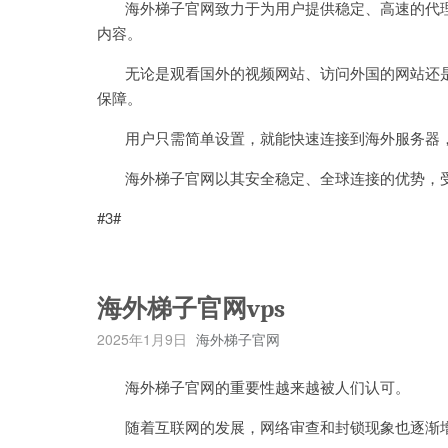
海外梯子官网致力于为用户提供稳定、高速的代理
内容。
无论是观看国外的视频网站、访问外国的网站还是
保障。
用户只需简单设置，就能快速连接到海外服务器，
海外梯子官网以其安全稳定、全球连接的优势，受
#3#
海外梯子官网vps
2025年1月9日
海外梯子官网
海外梯子官网的重要性越来越被人们认可。
随着互联网的发展，网络审查和封锁现象也逐渐增