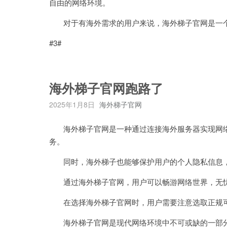
自由的网络环境。
对于有海外需求的用户来说，海外梯子官网是一个
#3#
海外梯子官网跑路了
2025年1月8日
海外梯子官网
海外梯子官网是一种通过连接海外服务器实现网络
务。
同时，海外梯子也能够保护用户的个人隐私信息，
通过海外梯子官网，用户可以畅游网络世界，无忧
在选择海外梯子官网时，用户需要注意选取正规可
海外梯子官网是现代网络环境中不可或缺的一部分