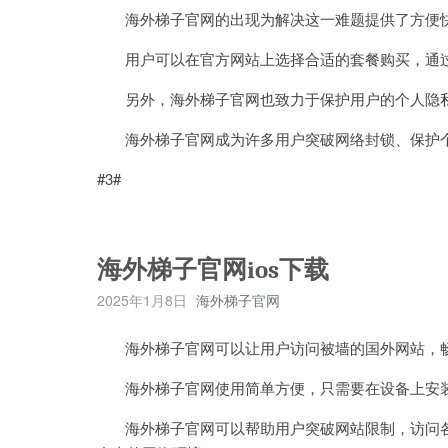
海外梯子官网的出现为解决这一难题提供了方便
用户可以在官方网站上选择合适的套餐购买，通过
另外，海外梯子官网也致力于保护用户的个人隐私
海外梯子官网成为许多用户突破网络封锁、保护个
#3#
海外梯子官网ios下载
2025年1月8日
海外梯子官网
海外梯子官网可以让用户访问被墙的国外网站，畅
海外梯子官网使用简单方便，只需要在设备上安装
海外梯子官网可以帮助用户突破网站限制，访问各