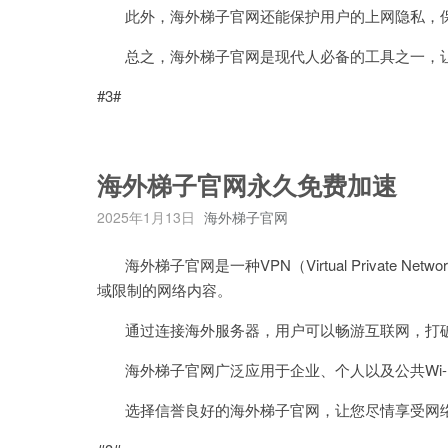
此外，海外梯子官网还能保护用户的上网隐私，保
总之，海外梯子官网是现代人必备的工具之一，让
#3#
海外梯子官网永久免费加速
2025年1月13日
海外梯子官网
海外梯子官网是一种VPN（Virtual Private
域限制的网络内容。
通过连接海外服务器，用户可以畅游互联网，打破
海外梯子官网广泛应用于企业、个人以及公共Wi-
选择信誉良好的海外梯子官网，让您尽情享受网络