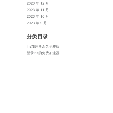
2023 年 12 月
2023 年 11 月
2023 年 10 月
2023 年 9 月
论
分类目录
ins加速器永久免费版
登录ins的免费加速器