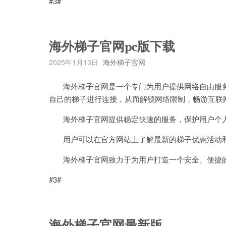
#3#
海外梯子官网pc版下载
2025年1月13日
海外梯子官网
海外梯子官网是一个专门为用户提供网络自由服务
自己的梯子进行连接，从而解锁网络限制，畅游互联
海外梯子官网提供稳定快速的服务，保护用户个人
用户可以在官方网站上了解最新的梯子优惠活动和
海外梯子官网致力于为用户打造一个安全、便捷的
#3#
海外梯子官网最新版