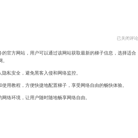
海
已关闭评
外
梯
的官方网站，用户可以通过该网站获取最新的梯子信息，选择适合
子
官
网。
网
pc
版
隐私安全，避免黑客入侵和网络监控。
下
载
使用教程，方便快捷地配置梯子，享受网络自由的畅快体验。
网络环境，让用户随时随地畅享网络自由。