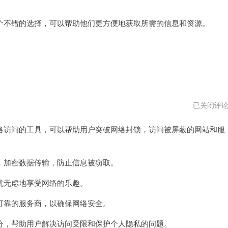
不错的选择，可以帮助他们更方便地获取所需的信息和资源。
海
已关闭评
外
梯
访问的工具，可以帮助用户突破网络封锁，访问被屏蔽的网站和服
子
官
网
跑
路
加密数据传输，防止信息被窃取。
了
无虑地享受网络的乐趣。
靠的服务商，以确保网络安全。
，帮助用户解决访问受限和保护个人隐私的问题。