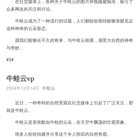
在社交媒体上，各种关于牛蛙云的图片和视频被疯传，吸引了
众多网友的关注和讨论。
牛蛙云成为了一种流行的话题，人们都纷纷期待能够亲眼见证
这种神奇的云朵形态。
愿我们能够在不久的将来，与牛蛙云相遇，感受大自然的神奇
与奇妙。
#3#
牛蛙云vp
2024年12月14日
牛蛙云
近日，一种奇特的自然景观在社交媒体上引起了广泛关注，那
就是牛蛙云。
牛蛙云是形状酷似牛蛙的云朵，在天空中飘荡的壮观景象。
很多人纷纷拍摄并分享这个令人惊叹的自然奇观。