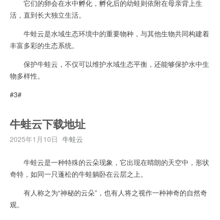
它们的卵会在水中孵化，孵化后的幼蛙则依附在母亲背上生
活，直到长大独立生活。
牛蛙云是水域生态环境中的重要物种，与其他生物共同构建着
丰富多彩的生态系统。
保护牛蛙云，不仅可以维护水域生态平衡，还能够保护水中生
物多样性。
#3#
牛蛙云下载地址
2025年1月10日
牛蛙云
牛蛙云是一种特殊的云朵现象，它出现在晴朗的天空中，形状
奇特，如同一只蓬松的牛蛙躺卧在云层之上。
有人称之为“神秘的云朵”，也有人将之视作一种神奇的自然奇
观。