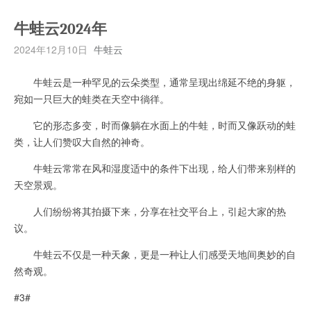
牛蛙云2024年
2024年12月10日
牛蛙云
牛蛙云是一种罕见的云朵类型，通常呈现出绵延不绝的身躯，
宛如一只巨大的蛙类在天空中徜徉。
它的形态多变，时而像躺在水面上的牛蛙，时而又像跃动的蛙
类，让人们赞叹大自然的神奇。
牛蛙云常常在风和湿度适中的条件下出现，给人们带来别样的
天空景观。
人们纷纷将其拍摄下来，分享在社交平台上，引起大家的热
议。
牛蛙云不仅是一种天象，更是一种让人们感受天地间奥妙的自
然奇观。
#3#