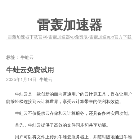
雷轰加速器
雷轰加速器下载官网-雷轰加速器vp免费版-雷轰加速app官方下载
标签：
牛蛙云
牛蛙云免费试用
2025年1月14日
牛蛙云
牛蛙云是一款创新的面向普通用户的云计算工具，旨在让用户
能够轻松连接到云计算世界，享受云计算带来的便利和效益。
牛蛙云不仅提供云存储和云计算服务，还具备多种实用功能。
首先，牛蛙云提供了高效的文件同步和共享功能。
用户可以将文件上传到牛蛙云服务器上，并随时随地通过牛蛙