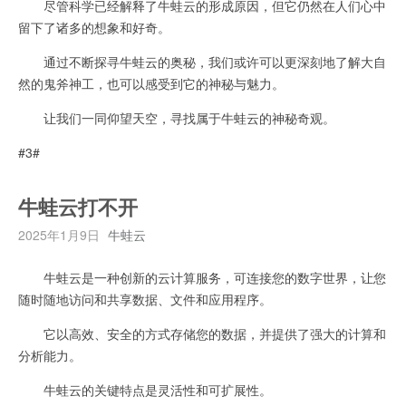
尽管科学已经解释了牛蛙云的形成原因，但它仍然在人们心中
留下了诸多的想象和好奇。
通过不断探寻牛蛙云的奥秘，我们或许可以更深刻地了解大自
然的鬼斧神工，也可以感受到它的神秘与魅力。
让我们一同仰望天空，寻找属于牛蛙云的神秘奇观。
#3#
牛蛙云打不开
2025年1月9日
牛蛙云
牛蛙云是一种创新的云计算服务，可连接您的数字世界，让您
随时随地访问和共享数据、文件和应用程序。
它以高效、安全的方式存储您的数据，并提供了强大的计算和
分析能力。
牛蛙云的关键特点是灵活性和可扩展性。