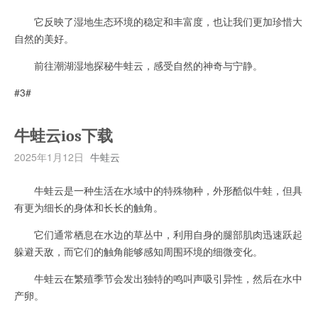
它反映了湿地生态环境的稳定和丰富度，也让我们更加珍惜大
自然的美好。
前往潮湖湿地探秘牛蛙云，感受自然的神奇与宁静。
#3#
牛蛙云ios下载
2025年1月12日
牛蛙云
牛蛙云是一种生活在水域中的特殊物种，外形酷似牛蛙，但具
有更为细长的身体和长长的触角。
它们通常栖息在水边的草丛中，利用自身的腿部肌肉迅速跃起
躲避天敌，而它们的触角能够感知周围环境的细微变化。
牛蛙云在繁殖季节会发出独特的鸣叫声吸引异性，然后在水中
产卵。