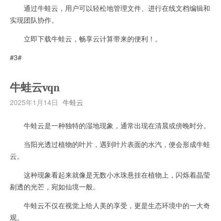
通过牛蛙云，用户可以轻松地管理文件、进行在线文档编辑和
实现团队协作。
立即下载牛蛙云，畅享云计算带来的便利！。
#3#
牛蛙云vqn
2025年1月14日
牛蛙云
牛蛙云是一种独特的湿地现象，通常出现在清晨或傍晚时分。
当阳光透过植物的叶片，遇到叶片表面的水汽，便会形成牛蛙
云。
这种现象看起来就像是无数小水珠悬挂在植物上，闪烁着晶莹
剔透的光芒，宛如仙境一般。
牛蛙云不仅在视觉上给人美的享受，更是生态环境中的一大奇
观。