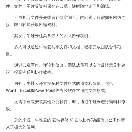
件、文档、图片等资料保存在云端，随时随地访问和编辑。
不再担心文件丢失或者存储空间不足的问题，只需拥有网络连
接，即可轻松获取所需资料。
其次，牛蛙云还具备强大的团队协作功能。
多人可以通过牛蛙云共享文件和文档，轻松完成团队合作项
目。
通过云端写作、评论和修改，团队成员可以实时反馈意见和建
议，提高沟通和协作效率。
另外，牛蛙云还支持多种文件格式的预览和编辑，包括
Word、Excel和PowerPoint等办公软件常用的文件格式。
无需下载或安装其他办公软件，即可通过牛蛙云进行编辑和修
改。
总的来说，牛蛙云的‘云端存储’和‘团队协作’功能为办公工作带
来了极大的便利。