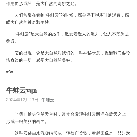
作用而形成的，是大自然的奇妙之处。
人们常常在看到“牛蛙云”的时候，都会停下脚步驻足观看，感
叹大自然的神奇和美妙。
“牛蛙云”是大自然的杰作，散发着迷人的魅力，让人不禁为之
赞叹。
它的出现，像是大自然对我们的一种神秘示意，提醒我们要珍
惜身边的一切，感受大自然的美好。
#3#
牛蛙云vqn
2024年12月23日
牛蛙云
当我们抬头仰望天空时，常常会发现牛蛙云飘浮在蓝天之上，
形成一幅美丽的画面。
这种云朵由水汽凝结形成，轻盈而柔软，看起来像是一只只欢