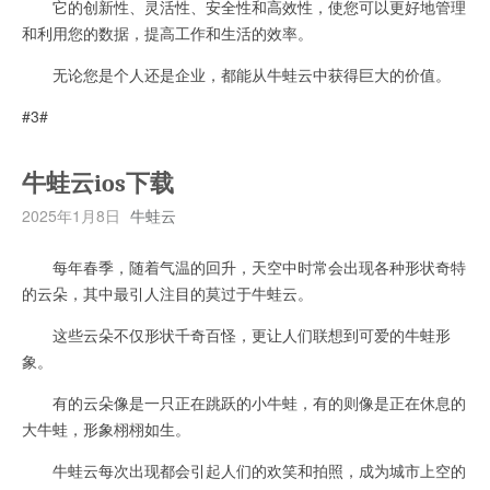
它的创新性、灵活性、安全性和高效性，使您可以更好地管理
和利用您的数据，提高工作和生活的效率。
无论您是个人还是企业，都能从牛蛙云中获得巨大的价值。
#3#
牛蛙云ios下载
2025年1月8日
牛蛙云
每年春季，随着气温的回升，天空中时常会出现各种形状奇特
的云朵，其中最引人注目的莫过于牛蛙云。
这些云朵不仅形状千奇百怪，更让人们联想到可爱的牛蛙形
象。
有的云朵像是一只正在跳跃的小牛蛙，有的则像是正在休息的
大牛蛙，形象栩栩如生。
牛蛙云每次出现都会引起人们的欢笑和拍照，成为城市上空的