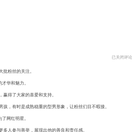
。
任
已关闭评
贤
齐
大批粉丝的关注。
ins
号
的才华和魅力。
，赢得了大家的喜爱和支持。
男孩，有时是成熟稳重的型男形象，让粉丝们目不暇接。
为了网红明星。
更多人参与善举，展现出他的善良和责任感。