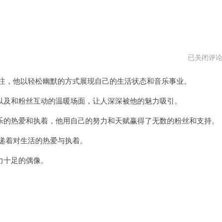
任
已关闭评
贤
齐
注，他以轻松幽默的方式展现自己的生活状态和音乐事业。
的
歌
曲
及和粉丝互动的温暖场面，让人深深被他的魅力吸引。
大
全
的热爱和执着，他用自己的努力和天赋赢得了无数的粉丝和支持。
递着对生活的热爱与执着。
力十足的偶像。