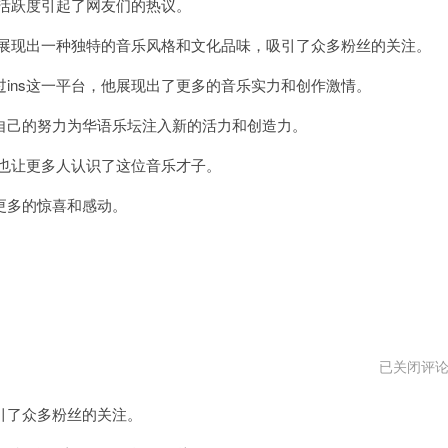
活跃度引起了网友们的热议。
演
唱
会
展现出一种独特的音乐风格和文化品味，吸引了众多粉丝的关注。
ns这一平台，他展现出了更多的音乐实力和创作激情。
己的努力为华语乐坛注入新的活力和创造力。
也让更多人认识了这位音乐才子。
多的惊喜和感动。
任
已关闭评
贤
齐
了众多粉丝的关注。
所
有
歌