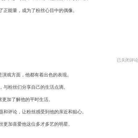
了正能量，成为了粉丝心目中的偶像。
任
已关闭评
贤
齐
演戏方面，他都有着出色的表现。
个
人
资
，与粉丝们分享自己的生活点滴。
料
更加了解他的平时生活。
题和评论，让粉丝感受到他的亲近和贴心。
丝更加喜爱他这位多才多艺的明星。