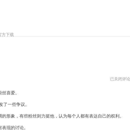
官方下载
任
已关闭评
贤
齐
粉丝喜爱。
个
人
资
发了一些争议。
料
的形象，有些粉丝则力挺他，认为每个人都有表达自己的权利。
何表现的讨论。