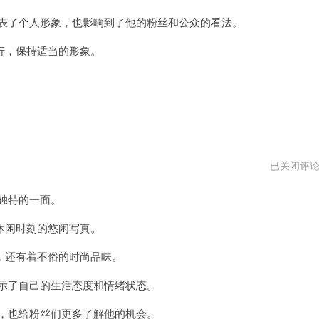
表了个人形象，也影响到了他的粉丝和公众的看法。
，保持适当的形象。
任
已关闭评
贤
齐
独特的一面。
演
唱
会
闲时刻的悠闲写真。
还有着不俗的时尚品味。
示了自己的生活态度和情绪状态。
，也给粉丝们更多了解他的机会。