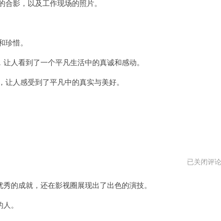
的合影，以及工作现场的照片。
曲
和珍惜。
让人看到了一个平凡生活中的真诚和感动。
，让人感受到了平凡中的真实与美好。
任
已关闭评
贤
齐
秀的成就，还在影视圈展现出了出色的演技。
老
婆
的人。