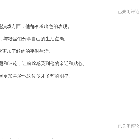
任
已关闭评
贤
齐
演戏方面，他都有着出色的表现。
颜
值
巅
，与粉丝们分享自己的生活点滴。
峰
的
更加了解他的平时生活。
照
片
题和评论，让粉丝感受到他的亲近和贴心。
丝更加喜爱他这位多才多艺的明星。
任
已关闭评
贤
齐