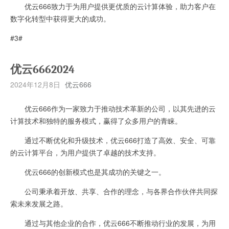
优云666致力于为用户提供更优质的云计算体验，助力客户在
数字化转型中获得更大的成功。
#3#
优云6662024
2024年12月8日
优云666
优云666作为一家致力于推动技术革新的公司，以其先进的云
计算技术和独特的服务模式，赢得了众多用户的青睐。
通过不断优化和升级技术，优云666打造了高效、安全、可靠
的云计算平台，为用户提供了卓越的技术支持。
优云666的创新模式也是其成功的关键之一。
公司秉承着开放、共享、合作的理念，与各界合作伙伴共同探
索未来发展之路。
通过与其他企业的合作，优云666不断推动行业的发展，为用