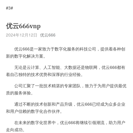
#3#
优云666vnp
2024年12月12日
优云666
优云666是一家致力于数字化服务的科技公司，提供着各种创
新的数字化解决方案。
无论是云计算、人工智能、大数据还是物联网，优云666都有
着自己独特的技术优势和深厚的行业经验。
公司汇聚了一批技术精湛的专家团队，致力于为用户提供最优
质的服务体验。
通过不断的技术创新和产品升级，优云666已经成为众多企业
和用户信赖的数字化合作伙伴。
在未来的数字化世界中，优云666将继续引领潮流，助力用户
走向成功。