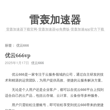
雷轰加速器
雷轰加速器下载官网-雷轰加速器vp免费版-雷轰加速app官方下载
标签：
优云666
优云666vp
2025年1月17日
优云666
优云666是一家专注于云服务领域的公司，通过自主研发的技
术和精湛的运营团队，为用户提供高效、便捷的云服务解决方案。
无论是个人用户还是企业客户，都可以在优云666平台上找到
适合自己的云产品，包括云存储、云计算、云备份等多种服务。
用户只需轻松注册账号，即可轻松享受到优云666带来的便捷