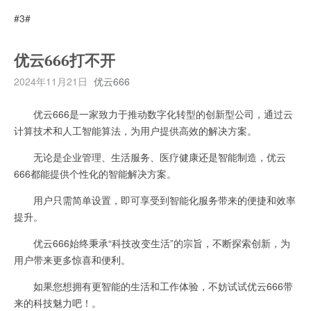
#3#
优云666打不开
2024年11月21日
优云666
优云666是一家致力于推动数字化转型的创新型公司，通过云
计算技术和人工智能算法，为用户提供高效的解决方案。
无论是企业管理、生活服务、医疗健康还是智能制造，优云
666都能提供个性化的智能解决方案。
用户只需简单设置，即可享受到智能化服务带来的便捷和效率
提升。
优云666始终秉承“科技改变生活”的宗旨，不断探索创新，为
用户带来更多惊喜和便利。
如果您想拥有更智能的生活和工作体验，不妨试试优云666带
来的科技魅力吧！。