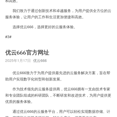
和高效。
我们致力于通过创新技术和卓越服务，为用户提供全方位的云
服务体验，让用户的工作和生活更加便捷和高效。
选择优云666，选择更好的云服务体验。
#3#
优云666官方网址
2025年1月17日
优云666
优云666致力于为用户提供最先进的云服务解决方案，旨在帮
助用户实现数字化转型和创新发展。
作为技术领先的云服务提供商，优云666拥有一支由技术专家
和专业团队组成的科研团队，不断研发和改进技术，为用户提供更
优质的服务体验。
通过优云666的云服务平台，用户可以轻松实现数据存储、计