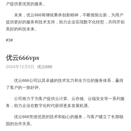
户提供更优质的服务。
未来，优云666将继续秉承创新精神，不断推陈出新，为用户
提供更好的服务和技术支持，助力企业实现数字化转型，共同开创
美好的科技未来。
#3#
优云666vps
2024年12月5日
优云666
优云666公司以其卓越的技术实力和全方位的服务体系，赢得
了客户的一致好评。
公司致力于为客户提供云计算、云存储、云端安全等一系列服
务，助力企业在数字化时代获得更多发展机遇。
优云666凭借优质的技术和贴心的服务，与客户建立了长期稳
固的合作关系。