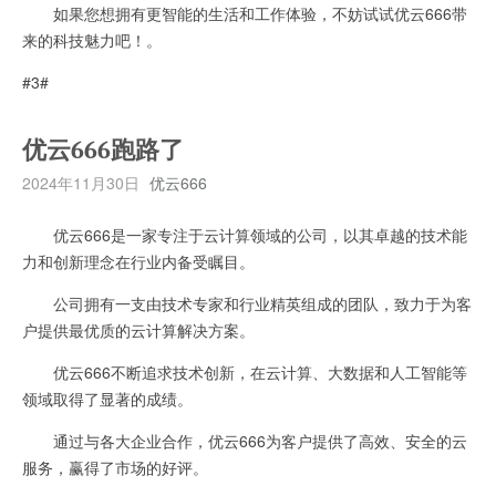
如果您想拥有更智能的生活和工作体验，不妨试试优云666带
来的科技魅力吧！。
#3#
优云666跑路了
2024年11月30日
优云666
优云666是一家专注于云计算领域的公司，以其卓越的技术能
力和创新理念在行业内备受瞩目。
公司拥有一支由技术专家和行业精英组成的团队，致力于为客
户提供最优质的云计算解决方案。
优云666不断追求技术创新，在云计算、大数据和人工智能等
领域取得了显著的成绩。
通过与各大企业合作，优云666为客户提供了高效、安全的云
服务，赢得了市场的好评。