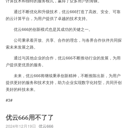
计算技术和独特的服务模式，赢得了众多用户的青睐。
通过不断优化和升级技术，优云666打造了高效、安全、可靠
的云计算平台，为用户提供了卓越的技术支持。
优云666的创新模式也是其成功的关键之一。
公司秉承着开放、共享、合作的理念，与各界合作伙伴共同探
索未来发展之路。
通过与其他企业的合作，优云666不断推动行业的发展，为用
户提供更优质的服务。
未来，优云666将继续秉承创新精神，不断推陈出新，为用户
提供更好的服务和技术支持，助力企业实现数字化转型，共同开创
美好的科技未来。
#3#
优云666用不了了
2024年12月19日
优云666