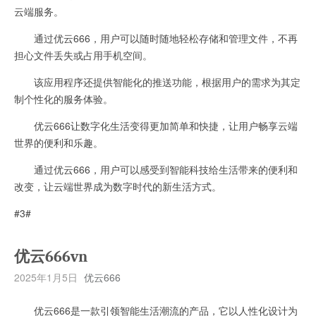
云端服务。
通过优云666，用户可以随时随地轻松存储和管理文件，不再
担心文件丢失或占用手机空间。
该应用程序还提供智能化的推送功能，根据用户的需求为其定
制个性化的服务体验。
优云666让数字化生活变得更加简单和快捷，让用户畅享云端
世界的便利和乐趣。
通过优云666，用户可以感受到智能科技给生活带来的便利和
改变，让云端世界成为数字时代的新生活方式。
#3#
优云666vn
2025年1月5日
优云666
优云666是一款引领智能生活潮流的产品，它以人性化设计为