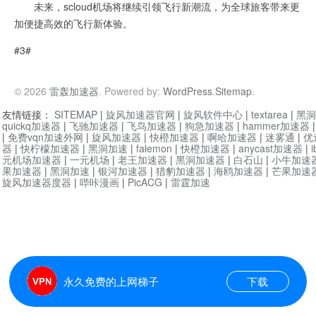
未来，scloud机场将继续引领飞行新潮流，为全球旅客带来更
加便捷高效的飞行新体验。
#3#
© 2026
雷轰加速器
. Powered by:
WordPress
.
Sitemap
.
友情链接：
SITEMAP
|
旋风加速器官网
|
旋风软件中心
|
textarea
|
黑洞
quickq加速器
|
飞驰加速器
|
飞鸟加速器
|
狗急加速器
|
hammer加速器
|
免费vqn加速外网
|
旋风加速器
|
快橙加速器
|
啊哈加速器
|
迷雾通
|
优
器
|
快柠檬加速器
|
黑洞加速
|
falemon
|
快橙加速器
|
anycast加速器
|
i
元机场加速器
|
一元机场
|
老王加速器
|
黑洞加速器
|
白石山
|
小牛加速
果加速器
|
黑洞加速
|
银河加速器
|
猎豹加速器
|
海鸥加速器
|
芒果加速
旋风加速器度器
|
哔咔漫画
|
PicACG
|
雷霆加速
永久免费的上网梯子
下载