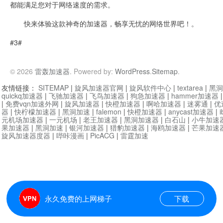
都能满足您对于网络速度的需求。
快来体验这款神奇的加速器，畅享无忧的网络世界吧！。
#3#
© 2026
雷轰加速器
. Powered by:
WordPress
.
Sitemap
.
友情链接：
SITEMAP
|
旋风加速器官网
|
旋风软件中心
|
textarea
|
黑洞
quickq加速器
|
飞驰加速器
|
飞鸟加速器
|
狗急加速器
|
hammer加速器
|
免费vqn加速外网
|
旋风加速器
|
快橙加速器
|
啊哈加速器
|
迷雾通
|
优
器
|
快柠檬加速器
|
黑洞加速
|
falemon
|
快橙加速器
|
anycast加速器
|
i
元机场加速器
|
一元机场
|
老王加速器
|
黑洞加速器
|
白石山
|
小牛加速
果加速器
|
黑洞加速
|
银河加速器
|
猎豹加速器
|
海鸥加速器
|
芒果加速
旋风加速器度器
|
哔咔漫画
|
PicACG
|
雷霆加速
永久免费的上网梯子
下载