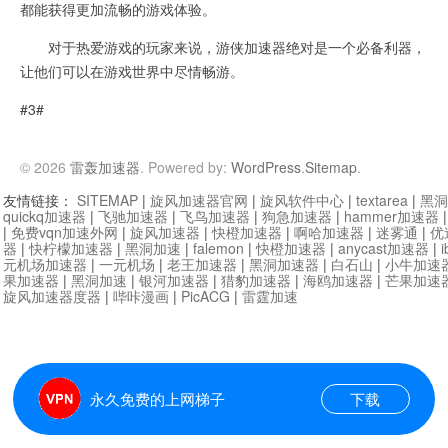
都能获得更加流畅的游戏体验。
对于热爱游戏的玩家来说，游侠加速器绝对是一个必备利器，
让他们可以在游戏世界中尽情畅游。
#3#
© 2026
雷轰加速器
. Powered by:
WordPress
.
Sitemap
.
友情链接：
SITEMAP
|
旋风加速器官网
|
旋风软件中心
|
textarea
|
黑洞
quickq加速器
|
飞驰加速器
|
飞鸟加速器
|
狗急加速器
|
hammer加速器
|
免费vqn加速外网
|
旋风加速器
|
快橙加速器
|
啊哈加速器
|
迷雾通
|
优
器
|
快柠檬加速器
|
黑洞加速
|
falemon
|
快橙加速器
|
anycast加速器
|
i
元机场加速器
|
一元机场
|
老王加速器
|
黑洞加速器
|
白石山
|
小牛加速
果加速器
|
黑洞加速
|
银河加速器
|
猎豹加速器
|
海鸥加速器
|
芒果加速
旋风加速器度器
|
哔咔漫画
|
PicACG
|
雷霆加速
永久免费的上网梯子
下载