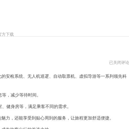
官方下载
scloud
已关闭评
机
场
能化的安检系统、无人机巡逻、自动取票机、虚拟导游等一系列领先科
官
网
网
址
息等，减少等待时间。
、健身房等，满足乘客不同的需求。
技的魅力，还能享受到贴心周到的服务，让旅程更加舒适便捷。