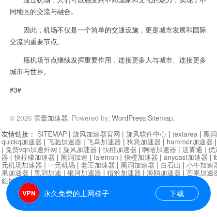
同地区的交流与融合。
因此，机场不仅是一个简单的交通设施，更是城市发展和国际
交流的重要节点。
愿机场节点继续发挥重要作用，连接更多人与城市、连接更多
城市与世界。
#3#
© 2026
雷轰加速器
. Powered by:
WordPress
.
Sitemap
.
友情链接：
SITEMAP
|
旋风加速器官网
|
旋风软件中心
|
textarea
|
黑洞
quickq加速器
|
飞驰加速器
|
飞鸟加速器
|
狗急加速器
|
hammer加速器
|
免费vqn加速外网
|
旋风加速器
|
快橙加速器
|
啊哈加速器
|
迷雾通
|
优
器
|
快柠檬加速器
|
黑洞加速
|
falemon
|
快橙加速器
|
anycast加速器
|
i
元机场加速器
|
一元机场
|
老王加速器
|
黑洞加速器
|
白石山
|
小牛加速
果加速器
|
黑洞加速
|
银河加速器
|
猎豹加速器
|
海鸥加速器
|
芒果加速
旋风加速器度器
|
哔咔漫画
|
PicACG
|
雷霆加速
永久免费的上网梯子
下载