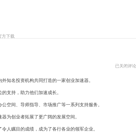
官方下载
中
已关闭评
信
加
外知名投资机构共同打造的一家创业加速器。
速
器
ios
的支持，助力他们加速成长。
下
载
公空间、导师指导、市场推广等一系列支持服务。
器为创业者拓展了更广阔的发展空间。
令人瞩目的成绩，成为了各行各业的领军企业。