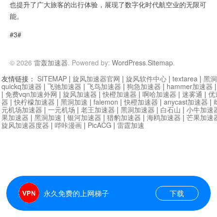
也提升了广大旅客的出行体验，展现了数字化时代航空业的无限可
能。
#3#
© 2026
雷轰加速器
. Powered by:
WordPress
.
Sitemap
.
友情链接：
SITEMAP
|
旋风加速器官网
|
旋风软件中心
|
textarea
|
黑洞
quickq加速器
|
飞驰加速器
|
飞鸟加速器
|
狗急加速器
|
hammer加速器
|
免费vqn加速外网
|
旋风加速器
|
快橙加速器
|
啊哈加速器
|
迷雾通
|
优
器
|
快柠檬加速器
|
黑洞加速
|
falemon
|
快橙加速器
|
anycast加速器
|
i
元机场加速器
|
一元机场
|
老王加速器
|
黑洞加速器
|
白石山
|
小牛加速
果加速器
|
黑洞加速
|
银河加速器
|
猎豹加速器
|
海鸥加速器
|
芒果加速
旋风加速器度器
|
哔咔漫画
|
PicACG
|
雷霆加速
永久免费的上网梯子
下载