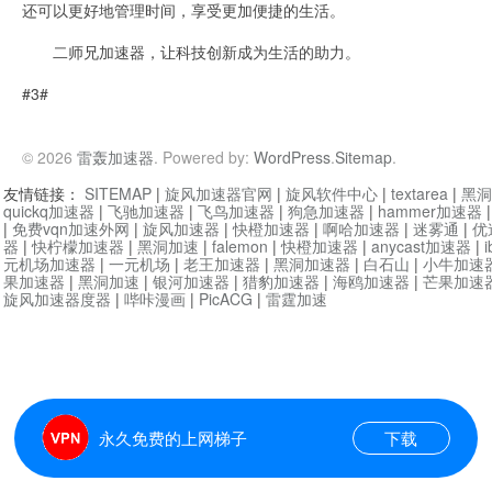
还可以更好地管理时间，享受更加便捷的生活。
二师兄加速器，让科技创新成为生活的助力。
#3#
© 2026
雷轰加速器
. Powered by:
WordPress
.
Sitemap
.
友情链接：
SITEMAP
|
旋风加速器官网
|
旋风软件中心
|
textarea
|
黑洞
quickq加速器
|
飞驰加速器
|
飞鸟加速器
|
狗急加速器
|
hammer加速器
|
免费vqn加速外网
|
旋风加速器
|
快橙加速器
|
啊哈加速器
|
迷雾通
|
优
器
|
快柠檬加速器
|
黑洞加速
|
falemon
|
快橙加速器
|
anycast加速器
|
i
元机场加速器
|
一元机场
|
老王加速器
|
黑洞加速器
|
白石山
|
小牛加速
果加速器
|
黑洞加速
|
银河加速器
|
猎豹加速器
|
海鸥加速器
|
芒果加速
旋风加速器度器
|
哔咔漫画
|
PicACG
|
雷霆加速
永久免费的上网梯子
下载