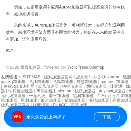
例如，在家用空调中应用Aurora加速器可以提高空调的制冷效
率，减少能源浪费。
总的来说，Aurora加速器作为一项创新技术，在提升能源利用
效率、减少环境污染方面具有巨大的潜力，相信在未来的发展中会
有更加广泛的应用场景。
#3#
© 2026
雷轰加速器
. Powered by:
WordPress
.
Sitemap
.
友情链接：
SITEMAP
|
旋风加速器官网
|
旋风软件中心
|
textarea
|
黑洞
quickq加速器
|
飞驰加速器
|
飞鸟加速器
|
狗急加速器
|
hammer加速器
|
免费vqn加速外网
|
旋风加速器
|
快橙加速器
|
啊哈加速器
|
迷雾通
|
优
器
|
快柠檬加速器
|
黑洞加速
|
falemon
|
快橙加速器
|
anycast加速器
|
i
元机场加速器
|
一元机场
|
老王加速器
|
黑洞加速器
|
白石山
|
小牛加速
果加速器
|
黑洞加速
|
银河加速器
|
猎豹加速器
|
海鸥加速器
|
芒果加速
旋风加速器度器
|
哔咔漫画
|
PicACG
|
雷霆加速
永久免费的上网梯子
下载