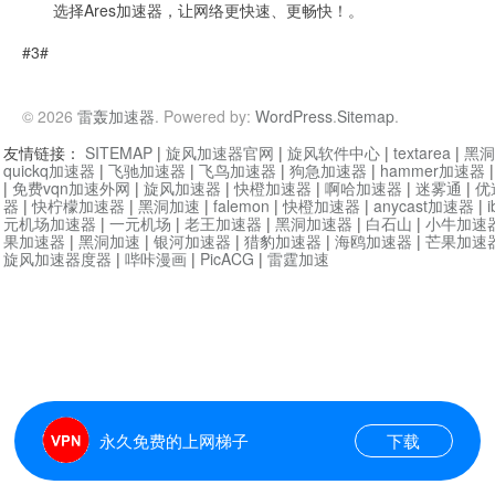
选择Ares加速器，让网络更快速、更畅快！。
#3#
© 2026
雷轰加速器
. Powered by:
WordPress
.
Sitemap
.
友情链接：
SITEMAP
|
旋风加速器官网
|
旋风软件中心
|
textarea
|
黑洞
quickq加速器
|
飞驰加速器
|
飞鸟加速器
|
狗急加速器
|
hammer加速器
|
免费vqn加速外网
|
旋风加速器
|
快橙加速器
|
啊哈加速器
|
迷雾通
|
优
器
|
快柠檬加速器
|
黑洞加速
|
falemon
|
快橙加速器
|
anycast加速器
|
i
元机场加速器
|
一元机场
|
老王加速器
|
黑洞加速器
|
白石山
|
小牛加速
果加速器
|
黑洞加速
|
银河加速器
|
猎豹加速器
|
海鸥加速器
|
芒果加速
旋风加速器度器
|
哔咔漫画
|
PicACG
|
雷霆加速
永久免费的上网梯子
下载