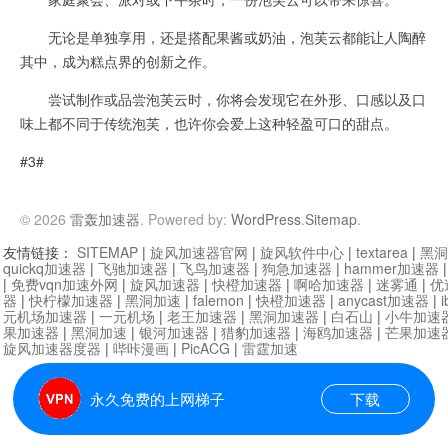
无论是单独享用，还是搭配果酱或奶油，泡芙云都能让人陶醉
其中，成为糕点界的创新之作。
尝试制作或品尝泡芙云时，你将会发现它在外形、口感以及口
味上都不同于传统泡芙，也许你会爱上这种轻盈可口的甜点。
#3#
© 2026
雷轰加速器
. Powered by:
WordPress
.
Sitemap
.
友情链接：
SITEMAP
|
旋风加速器官网
|
旋风软件中心
|
textarea
|
黑洞
quickq加速器
|
飞驰加速器
|
飞鸟加速器
|
狗急加速器
|
hammer加速器
|
免费vqn加速外网
|
旋风加速器
|
快橙加速器
|
啊哈加速器
|
迷雾通
|
优
器
|
快柠檬加速器
|
黑洞加速
|
falemon
|
快橙加速器
|
anycast加速器
|
i
元机场加速器
|
一元机场
|
老王加速器
|
黑洞加速器
|
白石山
|
小牛加速
果加速器
|
黑洞加速
|
银河加速器
|
猎豹加速器
|
海鸥加速器
|
芒果加速
旋风加速器度器
|
哔咔漫画
|
PicACG
|
雷霆加速
永久免费的上网梯子
下载