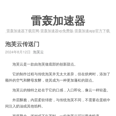
雷轰加速器
雷轰加速器下载官网-雷轰加速器vp免费版-雷轰加速app官方下载
泡芙云传送门
2024年8月12日
泡芙云
泡芙云是一款由泡芙做底部的创新甜点。
它的制作过程与传统泡芙并无太大差异，但在烘烤时，添加了
额外的空气和酵母发酵，使其成为一种更加蓬松的甜点。
泡芙云的独特之处在于它的口感，入口即化，像云一样轻盈。
外层酥脆，内层柔软绵密，与传统泡芙不同，不需要在蛋糕中
间注入奶油或其他馅料。
家庭聚会、派对或下午茶时，一份泡芙云可以带来惊喜。