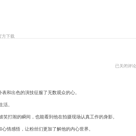
官方下载
连
已关闭评
晨
翔
微
博
超
表和出色的演技征服了无数观众的心。
话
生活。
嬉笑打闹的瞬间，也能看到他在拍摄现场认真工作的身影。
心情感悟，让粉丝们更加了解他的内心世界。