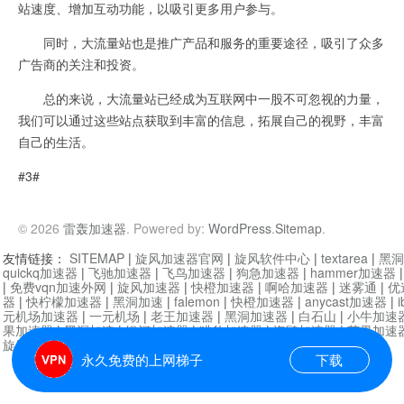
站速度、增加互动功能，以吸引更多用户参与。
同时，大流量站也是推广产品和服务的重要途径，吸引了众多
广告商的关注和投资。
总的来说，大流量站已经成为互联网中一股不可忽视的力量，
我们可以通过这些站点获取到丰富的信息，拓展自己的视野，丰富
自己的生活。
#3#
© 2026
雷轰加速器
. Powered by:
WordPress
.
Sitemap
.
友情链接：
SITEMAP
|
旋风加速器官网
|
旋风软件中心
|
textarea
|
黑洞
quickq加速器
|
飞驰加速器
|
飞鸟加速器
|
狗急加速器
|
hammer加速器
|
免费vqn加速外网
|
旋风加速器
|
快橙加速器
|
啊哈加速器
|
迷雾通
|
优
器
|
快柠檬加速器
|
黑洞加速
|
falemon
|
快橙加速器
|
anycast加速器
|
i
元机场加速器
|
一元机场
|
老王加速器
|
黑洞加速器
|
白石山
|
小牛加速
果加速器
|
黑洞加速
|
银河加速器
|
猎豹加速器
|
海鸥加速器
|
芒果加速
旋风加速器度器
|
哔咔漫画
|
PicACG
|
雷霆加速
永久免费的上网梯子
下载