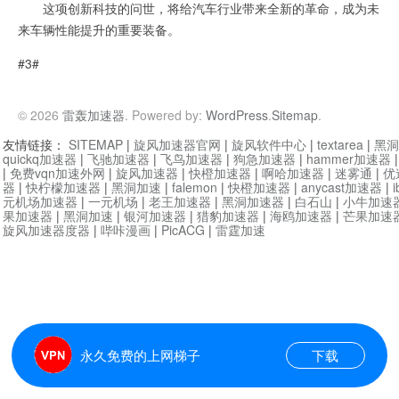
这项创新科技的问世，将给汽车行业带来全新的革命，成为未
来车辆性能提升的重要装备。
#3#
© 2026
雷轰加速器
. Powered by:
WordPress
.
Sitemap
.
友情链接：
SITEMAP
|
旋风加速器官网
|
旋风软件中心
|
textarea
|
黑洞
quickq加速器
|
飞驰加速器
|
飞鸟加速器
|
狗急加速器
|
hammer加速器
|
免费vqn加速外网
|
旋风加速器
|
快橙加速器
|
啊哈加速器
|
迷雾通
|
优
器
|
快柠檬加速器
|
黑洞加速
|
falemon
|
快橙加速器
|
anycast加速器
|
i
元机场加速器
|
一元机场
|
老王加速器
|
黑洞加速器
|
白石山
|
小牛加速
果加速器
|
黑洞加速
|
银河加速器
|
猎豹加速器
|
海鸥加速器
|
芒果加速
旋风加速器度器
|
哔咔漫画
|
PicACG
|
雷霆加速
永久免费的上网梯子
下载