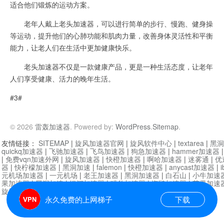
适合他们锻炼的运动方案。
老年人戴上老头加速器，可以进行简单的步行、慢跑、健身操
等运动，提升他们的心肺功能和肌肉力量，改善身体灵活性和平衡
能力，让老人们在生活中更加健康快乐。
老头加速器不仅是一款健康产品，更是一种生活态度，让老年
人们享受健康、活力的晚年生活。
#3#
© 2026
雷轰加速器
. Powered by:
WordPress
.
Sitemap
.
友情链接：
SITEMAP
|
旋风加速器官网
|
旋风软件中心
|
textarea
|
黑洞
quickq加速器
|
飞驰加速器
|
飞鸟加速器
|
狗急加速器
|
hammer加速器
|
免费vqn加速外网
|
旋风加速器
|
快橙加速器
|
啊哈加速器
|
迷雾通
|
优
器
|
快柠檬加速器
|
黑洞加速
|
falemon
|
快橙加速器
|
anycast加速器
|
i
元机场加速器
|
一元机场
|
老王加速器
|
黑洞加速器
|
白石山
|
小牛加速
果加速器
|
黑洞加速
|
银河加速器
|
猎豹加速器
|
海鸥加速器
|
芒果加速
旋风加速器度器
|
哔咔漫画
|
PicACG
|
雷霆加速
永久免费的上网梯子
下载