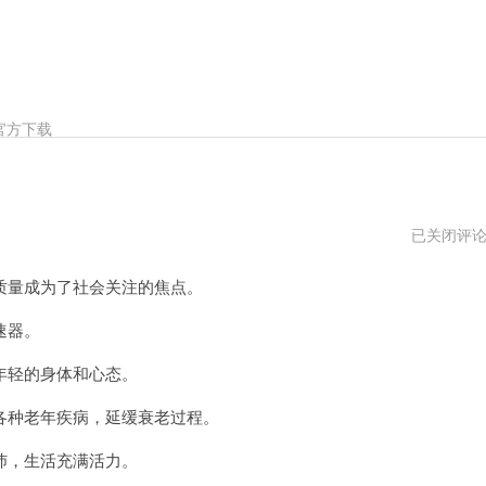
官方下载
老
已关闭评
头
加
量成为了社会关注的焦点。
速
器
官
速器。
方
网
轻的身体和心态。
址
种老年疾病，延缓衰老过程。
，生活充满活力。