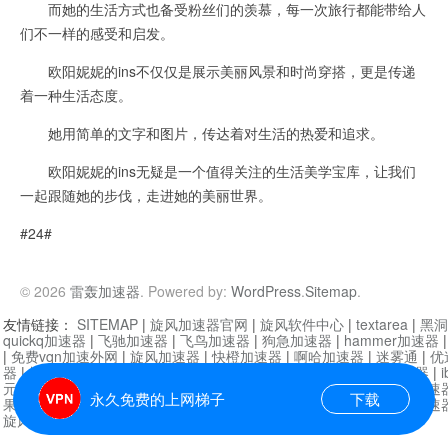
而她的生活方式也备受粉丝们的羡慕，每一次旅行都能带给人
们不一样的感受和启发。
欧阳妮妮的ins不仅仅是展示美丽风景和时尚穿搭，更是传递
着一种生活态度。
她用简单的文字和图片，传达着对生活的热爱和追求。
欧阳妮妮的ins无疑是一个值得关注的生活美学宝库，让我们
一起跟随她的步伐，走进她的美丽世界。
#24#
© 2026
雷轰加速器
. Powered by:
WordPress
.
Sitemap
.
友情链接：
SITEMAP
|
旋风加速器官网
|
旋风软件中心
|
textarea
|
黑洞
quickq加速器
|
飞驰加速器
|
飞鸟加速器
|
狗急加速器
|
hammer加速器
|
免费vqn加速外网
|
旋风加速器
|
快橙加速器
|
啊哈加速器
|
迷雾通
|
优
器
|
快柠檬加速器
|
黑洞加速
|
falemon
|
快橙加速器
|
anycast加速器
|
i
元机场加速器
|
一元机场
|
老王加速器
|
黑洞加速器
|
白石山
|
小牛加速
永久免费的上网梯子
下载
果加速器
|
黑洞加速
|
银河加速器
|
猎豹加速器
|
海鸥加速器
|
芒果加速
旋风加速器度器
|
哔咔漫画
|
PicACG
|
雷霆加速