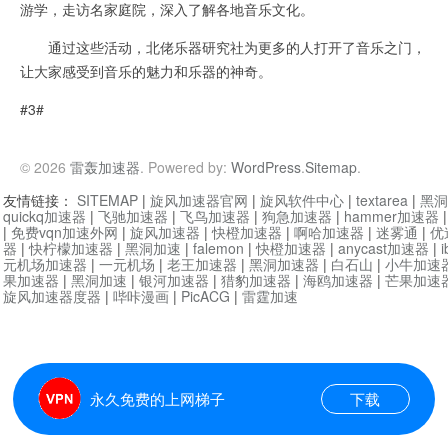
游学，走访名家庭院，深入了解各地音乐文化。
通过这些活动，北佬乐器研究社为更多的人打开了音乐之门，
让大家感受到音乐的魅力和乐器的神奇。
#3#
© 2026
雷轰加速器
. Powered by:
WordPress
.
Sitemap
.
友情链接：
SITEMAP
|
旋风加速器官网
|
旋风软件中心
|
textarea
|
黑洞
quickq加速器
|
飞驰加速器
|
飞鸟加速器
|
狗急加速器
|
hammer加速器
|
免费vqn加速外网
|
旋风加速器
|
快橙加速器
|
啊哈加速器
|
迷雾通
|
优
器
|
快柠檬加速器
|
黑洞加速
|
falemon
|
快橙加速器
|
anycast加速器
|
i
元机场加速器
|
一元机场
|
老王加速器
|
黑洞加速器
|
白石山
|
小牛加速
果加速器
|
黑洞加速
|
银河加速器
|
猎豹加速器
|
海鸥加速器
|
芒果加速
旋风加速器度器
|
哔咔漫画
|
PicACG
|
雷霆加速
永久免费的上网梯子
下载