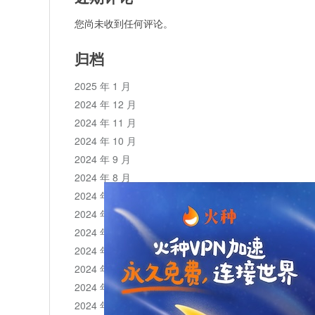
您尚未收到任何评论。
归档
2025 年 1 月
2024 年 12 月
2024 年 11 月
2024 年 10 月
2024 年 9 月
2024 年 8 月
2024 年 7 月
2024 年 6 月
2024 年 5 月
2024 年 4 月
2024 年 3 月
2024 年 2 月
2024 年 1 月