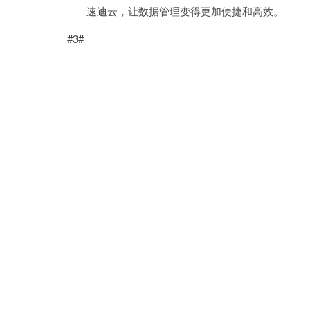
速迪云，让数据管理变得更加便捷和高效。
#3#