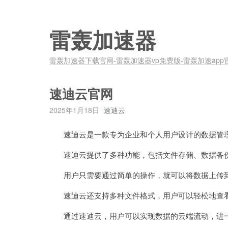
雷轰加速器
雷轰加速器下载官网-雷轰加速器vp免费版-雷轰加速app
速迪云官网
2025年1月18日
速迪云
速迪云是一款专为企业和个人用户设计的数据管理
速迪云提供了多种功能，包括文件存储、数据备份
用户只需要通过简单的操作，就可以将数据上传到
速迪云还支持多种文件格式，用户可以轻松地查看
通过速迪云，用户可以实现数据的云端流动，进一