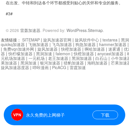
在出发、中转和到达各个环节都感受到贴心的关怀和专业的服务。
#3#
© 2026
雷轰加速器
. Powered by:
WordPress
.
Sitemap
.
友情链接：
SITEMAP
|
旋风加速器官网
|
旋风软件中心
|
textarea
|
黑洞
quickq加速器
|
飞驰加速器
|
飞鸟加速器
|
狗急加速器
|
hammer加速器
|
免费vqn加速外网
|
旋风加速器
|
快橙加速器
|
啊哈加速器
|
迷雾通
|
优
器
|
快柠檬加速器
|
黑洞加速
|
falemon
|
快橙加速器
|
anycast加速器
|
i
元机场加速器
|
一元机场
|
老王加速器
|
黑洞加速器
|
白石山
|
小牛加速
果加速器
|
黑洞加速
|
银河加速器
|
猎豹加速器
|
海鸥加速器
|
芒果加速
旋风加速器度器
|
哔咔漫画
|
PicACG
|
雷霆加速
永久免费的上网梯子
下载