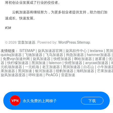
将初创企业发展成了行业的佼佼者。
云帆加速器将继续努力，为更多创业者提供支持，助力他们加
速成长、快速发展。
#3#
© 2026
雷轰加速器
. Powered by:
WordPress
.
Sitemap
.
友情链接：
SITEMAP
|
旋风加速器官网
|
旋风软件中心
|
textarea
|
黑洞
quickq加速器
|
飞驰加速器
|
飞鸟加速器
|
狗急加速器
|
hammer加速器
|
免费vqn加速外网
|
旋风加速器
|
快橙加速器
|
啊哈加速器
|
迷雾通
|
优
器
|
快柠檬加速器
|
黑洞加速
|
falemon
|
快橙加速器
|
anycast加速器
|
i
元机场加速器
|
一元机场
|
老王加速器
|
黑洞加速器
|
白石山
|
小牛加速
果加速器
|
黑洞加速
|
银河加速器
|
猎豹加速器
|
海鸥加速器
|
芒果加速
旋风加速器度器
|
哔咔漫画
|
PicACG
|
雷霆加速
永久免费的上网梯子
下载