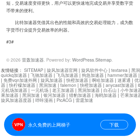
短，交易速度变得更快，用户可以更快速地完成交易并享受数字货
币带来的便利。
比特加速器凭借其出色的性能和高效的交易处理能力，成为数
字货币行业提升交易效率的利器。
#3#
© 2026
雷轰加速器
. Powered by:
WordPress
.
Sitemap
.
友情链接：
SITEMAP
|
旋风加速器官网
|
旋风软件中心
|
textarea
|
黑洞
quickq加速器
|
飞驰加速器
|
飞鸟加速器
|
狗急加速器
|
hammer加速器
|
免费vqn加速外网
|
旋风加速器
|
快橙加速器
|
啊哈加速器
|
迷雾通
|
优
器
|
快柠檬加速器
|
黑洞加速
|
falemon
|
快橙加速器
|
anycast加速器
|
i
元机场加速器
|
一元机场
|
老王加速器
|
黑洞加速器
|
白石山
|
小牛加速
果加速器
|
黑洞加速
|
银河加速器
|
猎豹加速器
|
海鸥加速器
|
芒果加速
旋风加速器度器
|
哔咔漫画
|
PicACG
|
雷霆加速
永久免费的上网梯子
下载