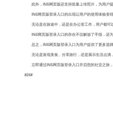
此外，INS网页版还支持批量上传照片，为用户提
INS网页版登录入口的出现让用户的使用体验变
无论是在旅途中，还是在办公室工作，用户都可以
INS网页版登录入口的存在不仅解放了手指，还为
总之，INS网页版登录入口为用户提供了更多选择
无论是发现美食、分享旅行，还是展示生活点滴，I
立即通过INS网页版登录入口开启您的社交之旅，
#24#