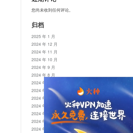
您尚未收到任何评论。
归档
2025 年 1 月
2024 年 12 月
2024 年 11 月
2024 年 10 月
2024 年 9 月
2024 年 8 月
2024 年 7 月
2024 年 6 月
2024 年 5 月
2024 年 4 月
2024 年 3 月
2024 年 2 月
2024 年 1 月