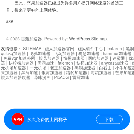
因此，坚果加速器已经成为许多用户提升网络速度的首选工
具，带来了更好的上网体验。
#3#
© 2026
雷轰加速器
. Powered by:
WordPress
.
Sitemap
.
友情链接：
SITEMAP
|
旋风加速器官网
|
旋风软件中心
|
textarea
|
黑洞
quickq加速器
|
飞驰加速器
|
飞鸟加速器
|
狗急加速器
|
hammer加速器
|
免费vqn加速外网
|
旋风加速器
|
快橙加速器
|
啊哈加速器
|
迷雾通
|
优
器
|
快柠檬加速器
|
黑洞加速
|
falemon
|
快橙加速器
|
anycast加速器
|
i
元机场加速器
|
一元机场
|
老王加速器
|
黑洞加速器
|
白石山
|
小牛加速
果加速器
|
黑洞加速
|
银河加速器
|
猎豹加速器
|
海鸥加速器
|
芒果加速
旋风加速器度器
|
哔咔漫画
|
PicACG
|
雷霆加速
永久免费的上网梯子
下载