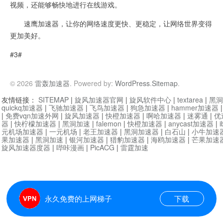
视频，还能够畅快地进行在线游戏。
速鹰加速器，让你的网络速度更快、更稳定，让网络世界变得
更加美好。
#3#
© 2026
雷轰加速器
. Powered by:
WordPress
.
Sitemap
.
友情链接：
SITEMAP
|
旋风加速器官网
|
旋风软件中心
|
textarea
|
黑洞
quickq加速器
|
飞驰加速器
|
飞鸟加速器
|
狗急加速器
|
hammer加速器
|
免费vqn加速外网
|
旋风加速器
|
快橙加速器
|
啊哈加速器
|
迷雾通
|
优
器
|
快柠檬加速器
|
黑洞加速
|
falemon
|
快橙加速器
|
anycast加速器
|
i
元机场加速器
|
一元机场
|
老王加速器
|
黑洞加速器
|
白石山
|
小牛加速
果加速器
|
黑洞加速
|
银河加速器
|
猎豹加速器
|
海鸥加速器
|
芒果加速
旋风加速器度器
|
哔咔漫画
|
PicACG
|
雷霆加速
永久免费的上网梯子
下载