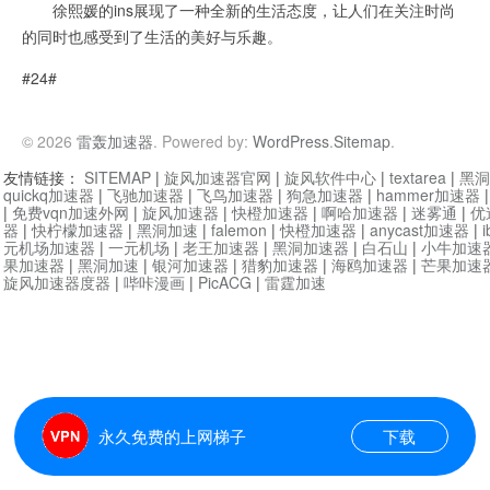
徐熙媛的ins展现了一种全新的生活态度，让人们在关注时尚
的同时也感受到了生活的美好与乐趣。
#24#
© 2026
雷轰加速器
. Powered by:
WordPress
.
Sitemap
.
友情链接：
SITEMAP
|
旋风加速器官网
|
旋风软件中心
|
textarea
|
黑洞
quickq加速器
|
飞驰加速器
|
飞鸟加速器
|
狗急加速器
|
hammer加速器
|
免费vqn加速外网
|
旋风加速器
|
快橙加速器
|
啊哈加速器
|
迷雾通
|
优
器
|
快柠檬加速器
|
黑洞加速
|
falemon
|
快橙加速器
|
anycast加速器
|
i
元机场加速器
|
一元机场
|
老王加速器
|
黑洞加速器
|
白石山
|
小牛加速
果加速器
|
黑洞加速
|
银河加速器
|
猎豹加速器
|
海鸥加速器
|
芒果加速
旋风加速器度器
|
哔咔漫画
|
PicACG
|
雷霆加速
永久免费的上网梯子
下载