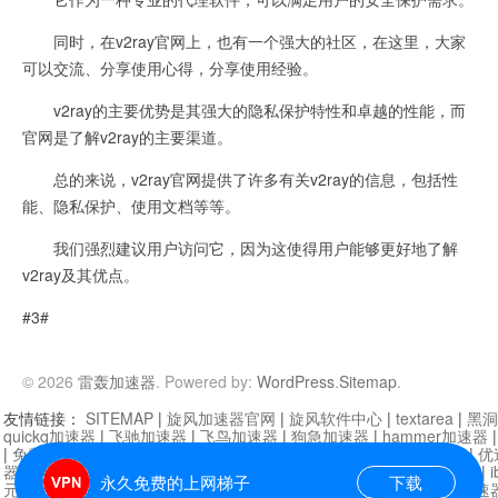
同时，在v2ray官网上，也有一个强大的社区，在这里，大家
可以交流、分享使用心得，分享使用经验。
v2ray的主要优势是其强大的隐私保护特性和卓越的性能，而
官网是了解v2ray的主要渠道。
总的来说，v2ray官网提供了许多有关v2ray的信息，包括性
能、隐私保护、使用文档等等。
我们强烈建议用户访问它，因为这使得用户能够更好地了解
v2ray及其优点。
#3#
© 2026
雷轰加速器
. Powered by:
WordPress
.
Sitemap
.
友情链接：
SITEMAP
|
旋风加速器官网
|
旋风软件中心
|
textarea
|
黑洞
quickq加速器
|
飞驰加速器
|
飞鸟加速器
|
狗急加速器
|
hammer加速器
|
免费vqn加速外网
|
旋风加速器
|
快橙加速器
|
啊哈加速器
|
迷雾通
|
优
器
|
快柠檬加速器
|
黑洞加速
|
falemon
|
快橙加速器
|
anycast加速器
|
i
永久免费的上网梯子
下载
元机场加速器
|
一元机场
|
老王加速器
|
黑洞加速器
|
白石山
|
小牛加速