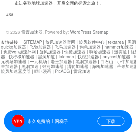
走进谷歌地球加速器，开启全新的探索之旅！。
#3#
© 2026
雷轰加速器
. Powered by:
WordPress
.
Sitemap
.
友情链接：
SITEMAP
|
旋风加速器官网
|
旋风软件中心
|
textarea
|
黑洞
quickq加速器
|
飞驰加速器
|
飞鸟加速器
|
狗急加速器
|
hammer加速器
|
免费vqn加速外网
|
旋风加速器
|
快橙加速器
|
啊哈加速器
|
迷雾通
|
优
器
|
快柠檬加速器
|
黑洞加速
|
falemon
|
快橙加速器
|
anycast加速器
|
i
元机场加速器
|
一元机场
|
老王加速器
|
黑洞加速器
|
白石山
|
小牛加速
果加速器
|
黑洞加速
|
银河加速器
|
猎豹加速器
|
海鸥加速器
|
芒果加速
旋风加速器度器
|
哔咔漫画
|
PicACG
|
雷霆加速
永久免费的上网梯子
下载