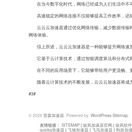
在当今数字化时代，网络已经成为人们生活中不
高速稳定的网络连接不仅能够提高工作效率，还能
云云云加速器通过优化网络传输，减少数据传输时
网络体验。
综上所述，云云云加速器是一种能够提升网络速
它基于云计算技术，通过智能调度算法和分布式网
在不同的应用场景下，它能够带给用户更流畅、更
随着云计算技术的不断发展，云云云加速器将成为
#3#
© 2026
雷轰加速器
. Powered by:
WordPress
.
Sitemap
.
友情链接：
SITEMAP
|
旋风加速器官网
|
旋风软件
quickq加速器
|
飞驰加速器
|
飞鸟加速器
|
狗急加