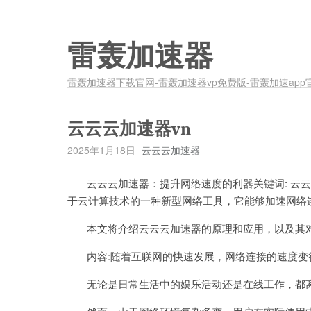
雷轰加速器
雷轰加速器下载官网-雷轰加速器vp免费版-雷轰加速app
云云云加速器vn
2025年1月18日
云云云加速器
云云云加速器：提升网络速度的利器关键词: 云云云加
于云计算技术的一种新型网络工具，它能够加速网络
本文将介绍云云云加速器的原理和应用，以及其对
内容:随着互联网的快速发展，网络连接的速度变
无论是日常生活中的娱乐活动还是在线工作，都离