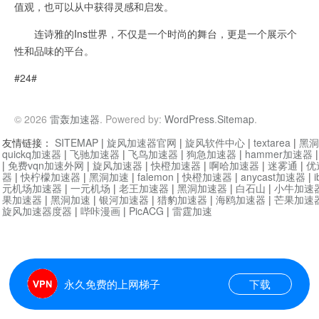
值观，也可以从中获得灵感和启发。
连诗雅的Ins世界，不仅是一个时尚的舞台，更是一个展示个
性和品味的平台。
#24#
© 2026
雷轰加速器
. Powered by:
WordPress
.
Sitemap
.
友情链接：
SITEMAP
|
旋风加速器官网
|
旋风软件中心
|
textarea
|
黑洞
quickq加速器
|
飞驰加速器
|
飞鸟加速器
|
狗急加速器
|
hammer加速器
|
免费vqn加速外网
|
旋风加速器
|
快橙加速器
|
啊哈加速器
|
迷雾通
|
优
器
|
快柠檬加速器
|
黑洞加速
|
falemon
|
快橙加速器
|
anycast加速器
|
i
元机场加速器
|
一元机场
|
老王加速器
|
黑洞加速器
|
白石山
|
小牛加速
果加速器
|
黑洞加速
|
银河加速器
|
猎豹加速器
|
海鸥加速器
|
芒果加速
旋风加速器度器
|
哔咔漫画
|
PicACG
|
雷霆加速
永久免费的上网梯子
下载