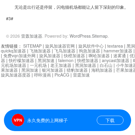
无论是出行还是停留，闪电猫机场都能让人留下深刻的印象。
#3#
© 2026
雷轰加速器
. Powered by:
WordPress
.
Sitemap
.
友情链接：
SITEMAP
|
旋风加速器官网
|
旋风软件中心
|
textarea
|
黑洞
quickq加速器
|
飞驰加速器
|
飞鸟加速器
|
狗急加速器
|
hammer加速器
|
免费vqn加速外网
|
旋风加速器
|
快橙加速器
|
啊哈加速器
|
迷雾通
|
优
器
|
快柠檬加速器
|
黑洞加速
|
falemon
|
快橙加速器
|
anycast加速器
|
i
元机场加速器
|
一元机场
|
老王加速器
|
黑洞加速器
|
白石山
|
小牛加速
果加速器
|
黑洞加速
|
银河加速器
|
猎豹加速器
|
海鸥加速器
|
芒果加速
旋风加速器度器
|
哔咔漫画
|
PicACG
|
雷霆加速
永久免费的上网梯子
下载