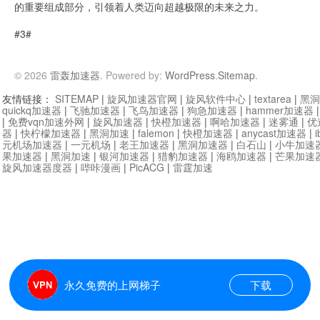
的重要组成部分，引领着人类迈向超越极限的未来之力。
#3#
© 2026
雷轰加速器
. Powered by:
WordPress
.
Sitemap
.
友情链接：
SITEMAP
|
旋风加速器官网
|
旋风软件中心
|
textarea
|
黑洞
quickq加速器
|
飞驰加速器
|
飞鸟加速器
|
狗急加速器
|
hammer加速器
|
免费vqn加速外网
|
旋风加速器
|
快橙加速器
|
啊哈加速器
|
迷雾通
|
优
器
|
快柠檬加速器
|
黑洞加速
|
falemon
|
快橙加速器
|
anycast加速器
|
i
元机场加速器
|
一元机场
|
老王加速器
|
黑洞加速器
|
白石山
|
小牛加速
果加速器
|
黑洞加速
|
银河加速器
|
猎豹加速器
|
海鸥加速器
|
芒果加速
旋风加速器度器
|
哔咔漫画
|
PicACG
|
雷霆加速
永久免费的上网梯子
下载