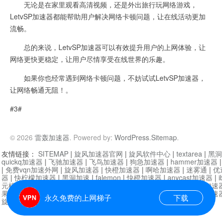
无论是在家里观看高清视频，还是外出旅行玩网络游戏，
LetvSP加速器都能帮助用户解决网络卡顿问题，让在线活动更加
流畅。
总的来说，LetvSP加速器可以有效提升用户的上网体验，让
网络更快更稳定，让用户尽情享受在线世界的乐趣。
如果你也经常遇到网络卡顿问题，不妨试试LetvSP加速器，
让网络畅通无阻！。
#3#
© 2026
雷轰加速器
. Powered by:
WordPress
.
Sitemap
.
友情链接：
SITEMAP
|
旋风加速器官网
|
旋风软件中心
|
textarea
|
黑洞
quickq加速器
|
飞驰加速器
|
飞鸟加速器
|
狗急加速器
|
hammer加速器
|
免费vqn加速外网
|
旋风加速器
|
快橙加速器
|
啊哈加速器
|
迷雾通
|
优
器
|
快柠檬加速器
|
黑洞加速
|
falemon
|
快橙加速器
|
anycast加速器
|
i
元机场加速器
|
一元机场
|
老王加速器
|
黑洞加速器
|
白石山
|
小牛加速
果加速器
|
黑洞加速
|
银河加速器
|
猎豹加速器
|
海鸥加速器
|
芒果加速
永久免费的上网梯子
下载
旋风加速器度器
|
哔咔漫画
|
PicACG
|
雷霆加速