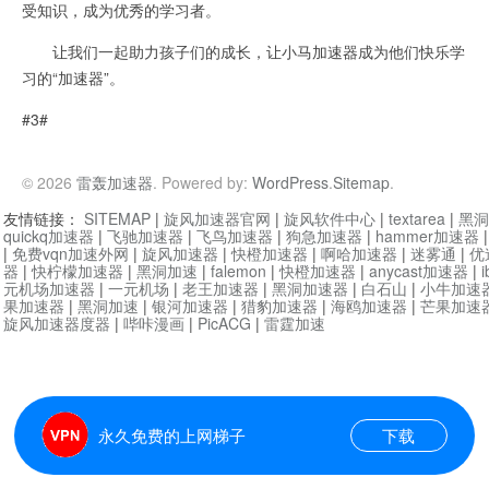
受知识，成为优秀的学习者。
让我们一起助力孩子们的成长，让小马加速器成为他们快乐学
习的“加速器”。
#3#
© 2026
雷轰加速器
. Powered by:
WordPress
.
Sitemap
.
友情链接：
SITEMAP
|
旋风加速器官网
|
旋风软件中心
|
textarea
|
黑洞
quickq加速器
|
飞驰加速器
|
飞鸟加速器
|
狗急加速器
|
hammer加速器
|
免费vqn加速外网
|
旋风加速器
|
快橙加速器
|
啊哈加速器
|
迷雾通
|
优
器
|
快柠檬加速器
|
黑洞加速
|
falemon
|
快橙加速器
|
anycast加速器
|
i
元机场加速器
|
一元机场
|
老王加速器
|
黑洞加速器
|
白石山
|
小牛加速
果加速器
|
黑洞加速
|
银河加速器
|
猎豹加速器
|
海鸥加速器
|
芒果加速
旋风加速器度器
|
哔咔漫画
|
PicACG
|
雷霆加速
永久免费的上网梯子
下载