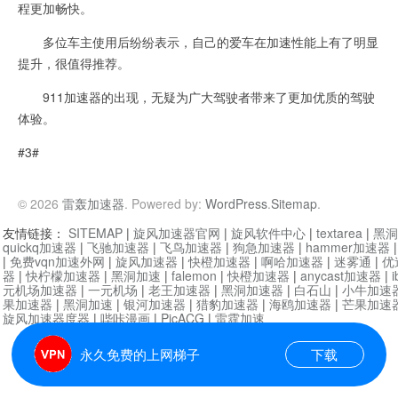
程更加畅快。
多位车主使用后纷纷表示，自己的爱车在加速性能上有了明显
提升，很值得推荐。
911加速器的出现，无疑为广大驾驶者带来了更加优质的驾驶
体验。
#3#
© 2026
雷轰加速器
. Powered by:
WordPress
.
Sitemap
.
友情链接：
SITEMAP
|
旋风加速器官网
|
旋风软件中心
|
textarea
|
黑洞
quickq加速器
|
飞驰加速器
|
飞鸟加速器
|
狗急加速器
|
hammer加速器
|
免费vqn加速外网
|
旋风加速器
|
快橙加速器
|
啊哈加速器
|
迷雾通
|
优
器
|
快柠檬加速器
|
黑洞加速
|
falemon
|
快橙加速器
|
anycast加速器
|
i
元机场加速器
|
一元机场
|
老王加速器
|
黑洞加速器
|
白石山
|
小牛加速
果加速器
|
黑洞加速
|
银河加速器
|
猎豹加速器
|
海鸥加速器
|
芒果加速
旋风加速器度器
|
哔咔漫画
|
PicACG
|
雷霆加速
永久免费的上网梯子
下载